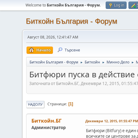
Welcome to
Биткойн България - Форум
.
Log in
Биткойн България - Форум
Август 08, 2026, 12:41:47 AM
Начало
Търсене
Биткойн България - Форум
Биткойн
Минно Дело
►
►
►
Битфюри пуска в действие 
Започната от Биткойн.БГ, Декември 12, 2015, 01:55:4
Страници
1
НАДОЛУ
Биткойн.БГ
Декември 12, 2015, 01:55:47 PM
Администратор
Битфюри (Bitfury) е еди
всичките си центрове за 