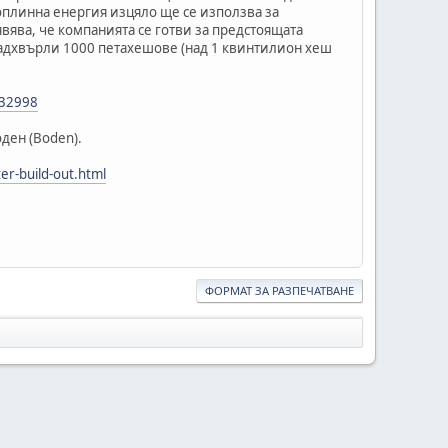
а топлинна енергия изцяло ще се използва за
ва, че компанията се готви за предстоящата
надхвърли 1000 петахешове (над 1 квинтилион хеш
532998
ден (Boden).
er-build-out.html
ФОРМАТ ЗА РАЗПЕЧАТВАНЕ