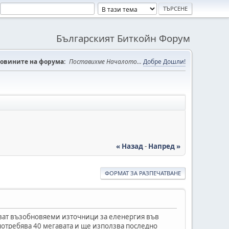
Българският Биткойн Форум
овините на форума:
Поставихме Началото...
Добре Дошли!
« Назад
-
Напред »
ФОРМАТ ЗА РАЗПЕЧАТВАНЕ
зват възобновяеми източници за еленергия във
 потребява 40 мегавата и ще използва последно