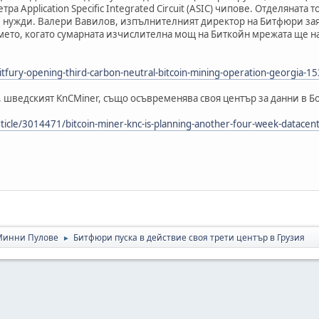
ра Application Specific Integrated Circuit (ASIC) чипове. Отделянат
ужди. Валери Вавилов, изпълнителният директор на Битфюри заявя
ремето, когато сумарната изчислителна мощ на Биткойн мрежата ще 
itfury-opening-third-carbon-neutral-bitcoin-mining-operation-georgia-1
 шведският KnCMiner, също осъвременява своя център за данни в Бо
icle/3014471/bitcoin-miner-knc-is-planning-another-four-week-datacent
Минни Пулове
Битфюри пуска в действие своя трети център в Грузия
►