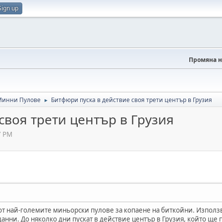
Sign up
Промяна н
Минни Пулове
Битфюри пуска в действие своя трети център в Грузия
►
своя трети център в Грузия
7 PM
н от най-големите миньорски пулове за копаене на биткойни. Изпол
данни. До няколко дни пускат в действие център в Грузия, който ще