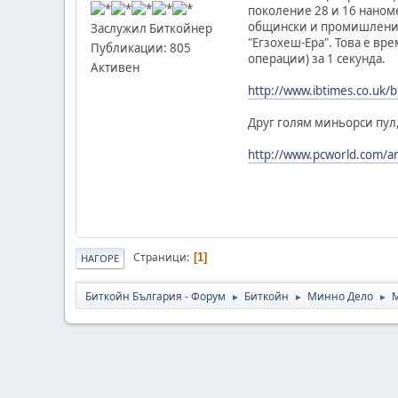
поколение 28 и 16 наномет
общински и промишлени н
Заслужил Биткойнер
"Егзохеш-Ера". Това е в
Публикации: 805
операции) за 1 секунда.
Активен
http://www.ibtimes.co.uk/b
Друг голям миньорси пул,
http://www.pcworld.com/art
Страници
1
НАГОРЕ
Биткойн България - Форум
Биткойн
Минно Дело
►
►
►