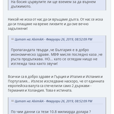
На босия цървулите ли ще вземем за да върнем
дължимото.
Никой не иска от нас да си връщаме дълга. От нас се иска
да си плащаме на време лихвите и да сме вечно
задължени!
Цитат на: AlximikA - Февруари 26, 2019, 08:52:09 PM
Пропагандата твърди ,че България е в добро
икономическо здраве. МВФ мисля последно каза ,че
ръста продължава. НО... като се огледам нищо не
изглежда така както звучи!
Всички са в добро здраве и Гърция и Италия и Испания и
Португалия... Излезе изследване наскоро, че от единната
европейска валута са спечелили само 2 държави -
Германия и Холандия. Това е истината.
Цитат на: AlximikA - Февруари 26, 2019, 08:52:09 PM
По чии данни са тези 10.8 милиарда долара ?