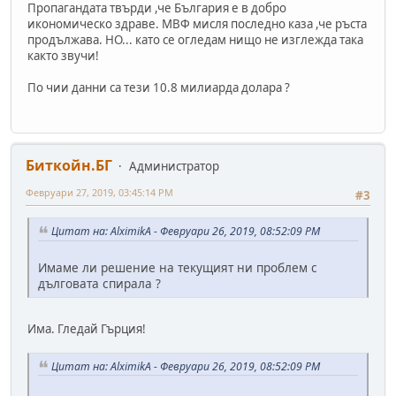
Пропагандата твърди ,че България е в добро
икономическо здраве. МВФ мисля последно каза ,че ръста
продължава. НО... като се огледам нищо не изглежда така
както звучи!
По чии данни са тези 10.8 милиарда долара ?
Биткойн.БГ
Администратор
Февруари 27, 2019, 03:45:14 PM
#3
Цитат на: AlximikA - Февруари 26, 2019, 08:52:09 PM
Имаме ли решение на текущият ни проблем с
дълговата спирала ?
Има. Гледай Гърция!
Цитат на: AlximikA - Февруари 26, 2019, 08:52:09 PM