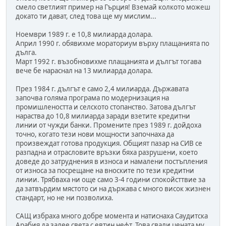
смело светлият пример на Гърция! Вземай колкото можеш
докато ти дават, след това ще му мислим...
Ноември 1989 г. е 10,8 милиарда долара.
Април 1990 г. обявихме мораториум върху плащанията по
дълга.
Март 1992 г. възобновихме плащанията и дългът тогава
вече бе нараснал на 13 милиарда долара.
През 1984 г. дългът е само 2,4 милиарда. Държавата
започва голяма програма по модернизация на
промишлеността и селското стопанство. Затова дългът
нараства до 10,8 милиарда заради взетите кредитни
линии от чужди банки. Промените през 1989 г. дойдоха
точно, когато тези нови мощности започнаха да
произвеждат готова продукция. Общият пазар на СИВ се
разпадна и отрасловите връзки бяха разрушени, което
доведе до затруднения в износа и намалени постъпления
от износа за посрещане на вноските по тези кредитни
линии. Трябваха ни още само 3-4 години спокойсттвие за
да затвърдим мястото си на държава с много висок жизнен
стандарт, но не ни позволиха.
САЩ избраха много добре момента и натиснаха Саудитска
Арабия да залее света с евтин нефт. Това свали цената му