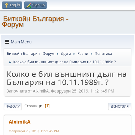
Log in
Sign up
Биткойн България -
Форум
Main Menu
Биткойн България - Форум
Други
Разни
Политика
►
►
►
Колко е бил външният дълг на България на 10.11.1989г. ?
►
Колко е бил външният дълг на
България на 10.11.1989г. ?
Започната от AlximikA, Февруари 25, 2019, 11:21:45 PM
Страници
1
НАДОЛУ
ДЕЙСТВИЯ
AlximikA
Февруари 25, 2019, 11:21:45 PM