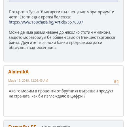
Потърси в Гугъл "български външен дълг мораториум" и
чети! Ето ти една кратка бележка:
https://www.168chasa.bg/Article/5578337
Може да има разминаване до няколко стотин милиона,
защото мораториум бе обявен само от Външнотърговска
банка. Другите търговски банки продължиха да си
обслужват задълженията.
AlximikA
Март 13, 2019, 12:03:49 AM
#4
Ако го мерим в проценти от брутният вътрешен продукт
на страната, как би изглеждало в цифри ?