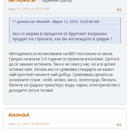
Биткойн.БГ
Администратор
Март 15, 2019, 01:37:37 PM
#5
Цитат на: AlximikA - Март 13, 2019, 12:03:49 AM
Ако го мерим в проценти от брутният вътрешен
продукт на страната, как би изглеждало в цифри ?
Методиката за изчисляване на БВП постоянно се мени.
Средно на всеки 5-6 години се променя изоснови. Целта е
да се замаже истината. Така е не само у нас, но и в целия
останал свят. Затова ако се сравнява стандарта на живот
най-простият начин е най-добър. Срявняваш цената на
основните стоки - хляб, мляко, месо, зеленчуци, бензин,
билети за градски транспорт, вода, парно, електричество с
доходите сега и тогава!
AlximikA
Март 15, 2019, 05:58:34 PM
#6