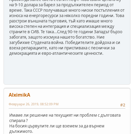
на 9-10 долара за барел за продължителен период от
време. Така СССР получаваше много ниски постъпления от
износа на енергоресурси за няколко поредни години. Това
разстрои външната търговия, тъй като имаше много
висока степен на интеграция и специализация между
страните в СИВ. Те така...След 90-те години Западът бързо
забогатя, защото изсмука нашето богатство. Ние
загубихме Студената война. Победителите дойдоха и си
взеха репарациите, като ни приспиваха с песнички за
демокрацията и евро-атлантическите ценности.
AlximikA
Февруари 26, 2019, 08:52:09 PM
#2
Имаме ли решение на текущият ни проблем с дълговата
спирала ?
На босия цървулите ли ще вземем за да върнем
дължимото.