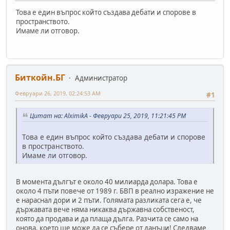
Това е един въпрос който създава дебати и спорове в
пространството.
Имаме ли отговор.
Биткойн.БГ
Администратор
Февруари 26, 2019, 02:24:53 AM
#1
Цитат на: AlximikA - Февруари 25, 2019, 11:21:45 PM
Това е един въпрос който създава дебати и спорове
в пространството.
Имаме ли отговор.
В момента дългът е около 40 милиарда долара. Това е
около 4 пъти повече от 1989 г. БВП в реално изражение не
е нараснал дори и 2 пъти. Голямата разликата сега е, че
държавата вече няма никаква държавна собственост,
която да продава и да плаща дълга. Разчита се само на
онова, което ще може да се събере от данъци! Следваме