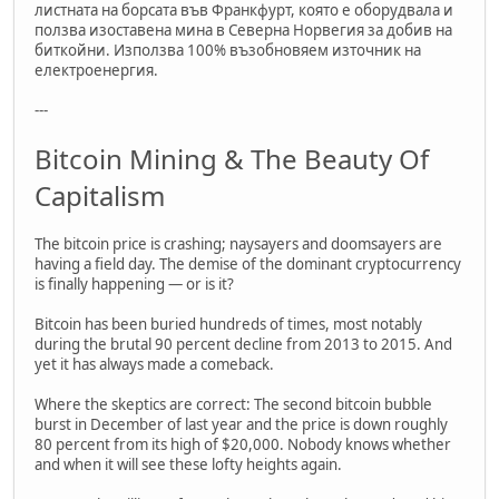
листната на борсата във Франкфурт, която е оборудвала и
ползва изоставена мина в Северна Норвегия за добив на
биткойни. Използва 100% възобновяем източник на
електроенергия.
---
Bitcoin Mining & The Beauty Of
Capitalism
The bitcoin price is crashing; naysayers and doomsayers are
having a field day. The demise of the dominant cryptocurrency
is finally happening — or is it?
Bitcoin has been buried hundreds of times, most notably
during the brutal 90 percent decline from 2013 to 2015. And
yet it has always made a comeback.
Where the skeptics are correct: The second bitcoin bubble
burst in December of last year and the price is down roughly
80 percent from its high of $20,000. Nobody knows whether
and when it will see these lofty heights again.