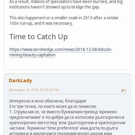
As a result, millions of speculators have been burned, and big
institutions haven't showed up to bridge the gap.
This also happened on a smaller scale in 2013 after a similar
100x run-up, and it was necessary.
Time to Catch Up
https://www.zerohedge.com/news/2018-12-08/bitcoin-
mining-beauty-capitalism
DarkLady
Декември 10, 2018, 02:56:24 PM
#1
Интересно и ясно обяснено, благодаря!
Ето три точки, по които може да се помисли.
1. Струва ми се, че вместо буквалния превод 'времево
предпочитание' е по-добре да се използва 'дългосрочен и
краткосрочен светоглед' или 'дългосрочни и краткосрочни
нагласи. Терминът 'time preference' има доста по-дълга
история и в различните (економически) школи има