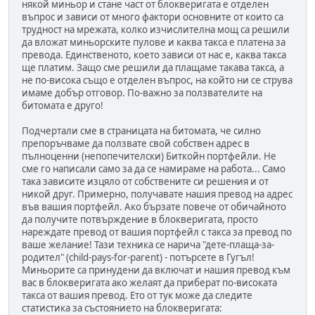
някой миньор и стане част от блокверигата е отделен
въпрос и зависи от много фактори основните от които са
трудност на мрежата, колко изчислителна мощ са решили
да вложат миньорските пулове и каква такса е платена за
превода. Единственото, което зависи от нас е, каква такса
ще платим. Защо сме решили да плащаме такава такса, а
не по-висока също е отделен въпрос, на който ни се струва
имаме добър отговор. По-важно за ползвателите на
битомата е друго!
Подчертали сме в страницата на битомата, че силно
препоръчваме да ползвате свой собствен адрес в
пълноценни (непопечителски) Биткойн портфейли. Не
сме го написали само за да се намираме на работа... Само
така зависите изцяло от собствените си решения и от
никой друг. Примерно, получавате нашия превод на адрес
във вашия портфейл. Ако бързате повече от обичайното
да получите потвърждение в блокверигата, просто
нареждате превод от вашия портфейл с такса за превод по
ваше желание! Тази техника се нарича "дете-плаща-за-
родител" (child-pays-for-parent) - потърсете в Гугъл!
Миньорите са принудени да включат и нашия превод към
вас в блокверигата ако желаят да приберат по-високата
такса от вашия превод. Ето от тук може да следите
статистика за състоянието на блокверигата: