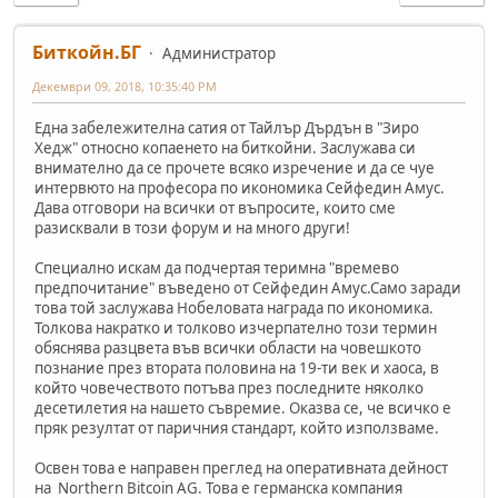
Биткойн.БГ
Администратор
Декември 09, 2018, 10:35:40 PM
Eдна забележителна сатия от Тайлър Дърдън в "Зиро
Хедж" относно копаенето на биткойни. Заслужава си
внимателно да се прочете всяко изречение и да се чуе
интервюто на професора по икономика Сейфедин Амус.
Дава отговори на всички от въпросите, които сме
разисквали в този форум и на много други!
Специално искам да подчертая теримна "времево
предпочитание" въведено от Сейфедин Амус.Само заради
това той заслужава Нобеловата награда по икономика.
Толкова накратко и толково изчерпателно този термин
обяснява разцвета във всички области на човешкото
познание през втората половина на 19-ти век и хаоса, в
който човечеството потъва през последните няколко
десетилетия на нашето съвремие. Оказва се, че всичко е
пряк резултат от паричния стандарт, който използваме.
Освен това е направен преглед на оперативната дейност
на Northern Bitcoin AG. Това е германска компания