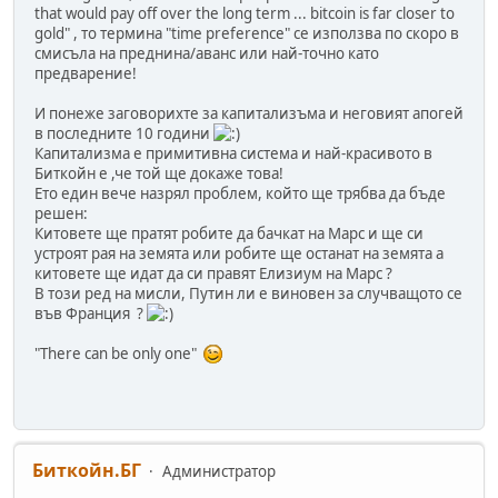
that would pay off over the long term ... bitcoin is far closer to
gold" , то термина "time preference" се използва по скоро в
смисъла на преднина/аванс или най-точно като
предварение!
И понеже заговорихте за капитализъма и неговият апогей
в последните 10 години
Капитализма е примитивна система и най-красивото в
Биткойн е ,че той ще докаже това!
Ето един вече назрял проблем, който ще трябва да бъде
решен:
Китовете ще пратят робите да бачкат на Марс и ще си
устроят рая на земята или робите ще останат на земята а
китовете ще идат да си правят Елизиум на Марс ?
В този ред на мисли, Путин ли е виновен за случващото се
във Франция ?
"There can be only one"
Биткойн.БГ
Администратор