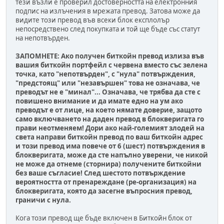
тези възли е проверил достоверността на електронния
подпис на излъчения в мрежата превод. Затова може да
видите този превод във всеки блок експлолър
непосредствено след покупката и той ще бъде със статут
на непотвърден.
ЗАПОМНЕТЕ: Ако получен биткойн превод излиза във
вашия биткойн портфейл с червена вместо със зелена
точка, като "непотвърден", с "нула" потвърждения,
"предстоящ" или "незавършен" това не означава, че
преводът не е "минал"... Означава, че трябва да сте с
повишено внимание и да имате едно на ум ако
преводът е от лице, на което нямате доверие, защото
само включването на даден превод в блокверигата го
прави неотменяем! Дори ако най-големият злодей на
света направи биткойн превод по ваш биткойн адрес
и този превод има повече от 6 (шест) потвърждения в
блокверигата, може да сте напълно уверени, че никой
не може да отнеме (сторнира) получените биткойни
без ваше съгласие! След шестото потвърждение
вероятността от пренареждане (ре-организация) на
блокверигата, която да засегне въпросния превод,
граничи с нула.
Кога този превод ще бъде включен в Биткойн блок от