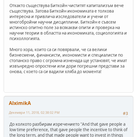
Откакто съществува Биткойн чиститят капитализъм вече
съществува. Затова Биткойн икономиката е толкова
интересна и привлича изследователи и учени от
многобройни научни дисциплини. Биткойн е съвсем
истинско опитно поле за всякакви опити и проверка на
научни теории в областта на икономиката, социологията и
психоллогията.
Много хора, които са си повярвали, че са велики
бизнесмени, финансисти, икономисти и специалисти по
стопанско право с огромна изненада ще установят, че имат
извънредно опростени или дори погрешни представи за
онова, с което са си вадили хляба до момента!
AlximikA
Декември 11, 2018, 02:38:02 PM
#3
До колкото разбирам изречението "And that gave people a
low time preference, that gave people the incentive to think of
the long term, and that made people want to invest in things