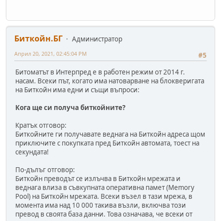
Биткойн.БГ
Администратор
Април 20, 2021, 02:45:04 PM
#5
Битоматът в Интерпред е в работен режим от 2014 г.
насам. Всеки път, когато има натоварване на блокверигата
на Биткойн има едни и същи въпроси:
Кога ще си получа биткойните?
Кратък отговор:
Биткойните ги получавате веднага на Биткойн адреса щом
приключите с покупката пред Биткойн автомата, тоест на
секундата!
По-дълъг отговор:
Биткойн преводът се излъчва в Биткойн мрежата и
веднага влиза в съвкупната оперативна памет (Memory
Pool) на Биткойн мрежата. Всеки възел в тази мрежа, в
момента има над 10 000 такива възли, включва този
превод в своята база данни. Това означава, че всеки от