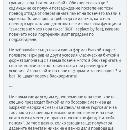
граница - под 1 сатоши на байт. Обикновено ако до 3
седмици не се получи потвърждение постепенно този
превод отпада от оперативната памет на повечето възли в
мрежата. Тогава просто трябва да се излъчи, като нов
превод в мрежата ако дотогава не е използвана функцията
"заместване чрез нова такса" (RBF - replace-by-fee), каквато
повечето нови портфейли имат вградена по
подразбиране.
Не забравяйте също така и какъв формат биткойн адрес
ползвате? При равни други условия класическия биткойн
формат започващ с 1 заема повече място в блокверигата и
съответно изисква по-голяма такса при равни други
условия. Използвайте по-новите формати започващи с 3 и
bc1. Те щадят повече блокверигата!
---
Ние няма как да угодим едновременно и на тези, които
спешно превеждат биткойни по борсови сметки за да
захранят марджин сметки за спекулативна търговия и за
тях срокът на превода е изключително важен и на тези,
които всеки месец си правят вноската по фонд "биткойн
пенсия". За тях е важно, колко сатошита ще получат за
дадените левчета и никак не е важно дали превода ще