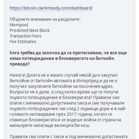
https://bitcoin.clarkmoody.com/dashboard/
Обърнете внимание на разделите:
Mempool
Predicted Next Block
Transaction Fees
Fee Estimates
Кога трябва да започна да се притеснявам, че все още
няма потвърждение в блокверигата на биткойн
превода?
Никога! Досега не е имало случай някой да е закупил
биткойни от Биткойн автомата в Интерпред и да не е
получил закупените биткойни на посочения адрес.
Въпросът не е дали, а след колко време ще се получи
първото потвърждение в блокверигата? Правили сме
опити с минимално допустимата такса и сме получавали
първото потвърждение чак след 2 седмици дори и в най-
голямото натоварване през 2017 година, когато се
спамеше блокверигата и се водеше война от страна на
миньорите налагащи вилицата би-кеш.
Правили сме опити с такси и под минимално допустимата