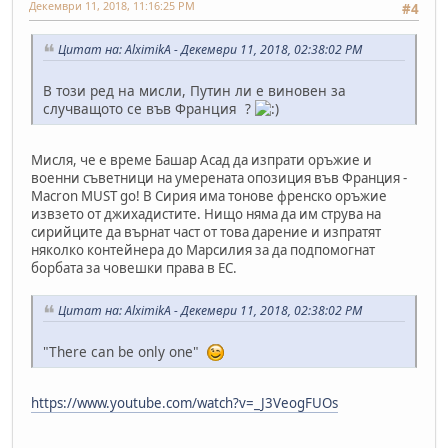
Декември 11, 2018, 11:16:25 PM
#4
Цитат на: AlximikA - Декември 11, 2018, 02:38:02 PM
В този ред на мисли, Путин ли е виновен за
случващото се във Франция ?
Мисля, че е време Башар Асад да изпрати оръжие и
военни съветници на умерената опозиция във Франция -
Macron MUST go! В Сирия има тонове френско оръжие
извзето от джихадистите. Нищо няма да им струва на
сирийците да върнат част от това дарение и изпратят
няколко контейнера до Марсилия за да подпомогнат
борбата за човешки права в ЕС.
Цитат на: AlximikA - Декември 11, 2018, 02:38:02 PM
"There can be only one"
https://www.youtube.com/watch?v=_J3VeogFUOs