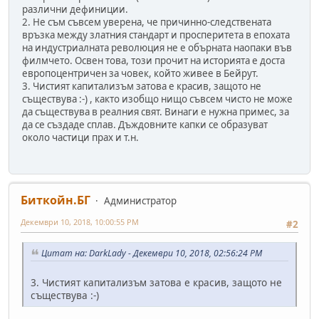
различни дефиниции.
2. Не съм съвсем уверена, че причинно-следствената
връзка между златния стандарт и просперитета в епохата
на индустриалната революция не е обърната наопаки във
филмчето. Освен това, този прочит на историята е доста
европоцентричен за човек, който живее в Бейрут.
3. Чистият капитализъм затова е красив, защото не
съществува :-) , както изобщо нищо съвсем чисто не може
да съществува в реалния свят. Винаги е нужна примес, за
да се създаде сплав. Дъждовните капки се образуват
около частици прах и т.н.
Биткойн.БГ
Администратор
Декември 10, 2018, 10:00:55 PM
#2
Цитат на: DarkLady - Декември 10, 2018, 02:56:24 PM
3. Чистият капитализъм затова е красив, защото не
съществува :-)