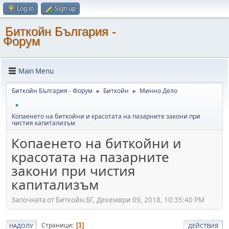
Log in
Sign up
Биткойн България -
Форум
Main Menu
Биткойн България - Форум
Биткойн
Минно Дело
►
►
►
Копаенето на биткойни и красотата на пазарните закони при
чистия капитализъм
Копаенето на биткойни и
красотата на пазарните
закони при чистия
капитализъм
Започната от Биткойн.БГ, Декември 09, 2018, 10:35:40 PM
Страници
1
НАДОЛУ
ДЕЙСТВИЯ