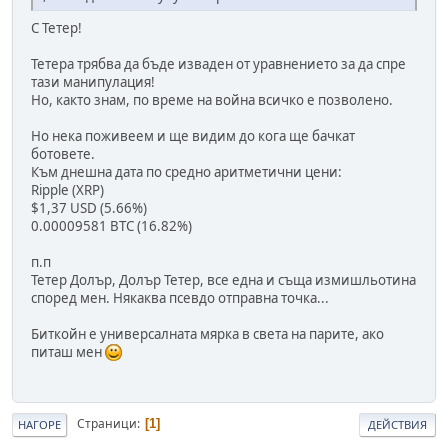
С Тетер!
Тетера трябва да бъде изваден от уравнението за да спре
тази манипулация!
Но, както знам, по време на война всичко е позволено.
Но нека поживеем и ще видим до кога ще бачкат
ботовете.
Към днешна дата по средно аритметични цени:
Ripple (XRP)
$1,37 USD (5.66%)
0.00009581 BTC (16.82%)
п.п
Тетер Долър, Долър Тетер, все една и съща измишльотина
според мен. Някаква псевдо отправна точка...
Биткойн е универсалната мярка в света на парите, ако
питаш мен
Страници
1
НАГОРЕ
ДЕЙСТВИЯ