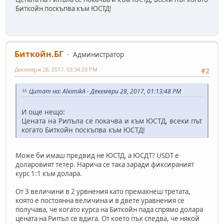
Биткойн поскъпва към ЮСТД!
Биткойн.БГ
Администратор
Декември 28, 2017, 03:34:20 PM
#2
Цитат на: AlximikA - Декември 28, 2017, 01:13:48 PM
И още нещо:
Цената на Рипъла се покачва и към ЮСТД, всеки път
когато Биткойн поскъпва към ЮСТД!
Може би имаш предвид не ЮСТД, а ЮСДТ? USDT е
доларовият тетер. Нарича се така заради фиксираният
курс 1:1 към долара.
От 3 величини в 2 урвнения като премахнеш третата,
която е постоянна величина и в двете уравнения се
получава, че когато курса на Биткойн пада спрямо долара
цената на Рипъл се вдига. От което пък следва, че някой