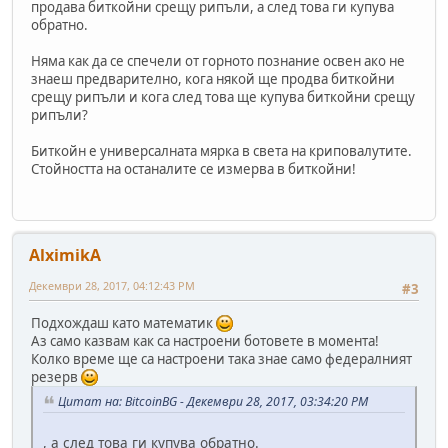
продава биткойни срещу рипъли, а след това ги купува
обратно.
Няма как да се спечели от горното познание освен ако не
знаеш предварително, кога някой ще продва биткойни
срещу рипъли и кога след това ще купува биткойни срещу
рипъли?
Биткойн е универсалната мярка в света на криповалутите.
Стойността на останалите се измерва в биткойни!
AlximikA
Декември 28, 2017, 04:12:43 PM
#3
Подхождаш като математик
Аз само казвам как са настроени ботовете в момента!
Колко време ще са настроени така знае само федералният
резерв
Цитат на: BitcoinBG - Декември 28, 2017, 03:34:20 PM
, а след това ги купува обратно.