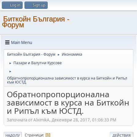
Log in
Sign up
Биткойн България -
Форум
Main Menu
Биткойн България - Форум
Икономика
►
Пазари и Валутни Курсове
►
►
Обратнопропорционална зависимост в курса на Биткойн и Рипъл
към ЮСТД.
Обратнопропорционална
зависимост в курса на Биткойн
и Рипъл към ЮСТД.
Започната от AlximikA, Декември 28, 2017, 01:06:33 PM
Страници
1
НАДОЛУ
ДЕЙСТВИЯ