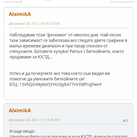
AlximikA
Декември 28, 2017, 01:06:33 PM
Наблюдавам този "феномен" от няколко дни. Най-лесно
тази зависимост се забелязва ако гледате двете графики в
малък времеви диапазон и при пазар спокоен от
спекуланти. Ботовете купуват Рипъл с биткойните, които
продаваме за ЮСТД...
Успех и да почерпите ако това което съм видял ви
помогне да умножите биткойните си!
БТЦ: 13VhQcHNyKeFJYHUQyb477HrEMfnzjPwnY
AlximikA
Декември 28, 2017, 01:13:48 PM
#1
И още нещо:
Цената на Рипъла се покачва и към ЮСТД, всеки път когато