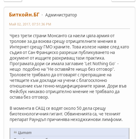
Биткойн.БГ
Администратор
Май 02, 2017, 07:51:36 PM
Чрез трети страни Монсанто са наели цяла армия от
тролове за да воюва срещу отрицателните мнения в
Интернет срещу ГМО храните. Това излезе наяве след като
съдия от Сан Франциско разреши публикуването на
документ от ищците разкриващ тази практика.
Програмата дори си имала заглавие 'Let Nothing Go' -
нещо подобно на "Не оставяйте нищо без отговор".
Троловете трябвало да отговарят с препращане на
четящите към доклади на учени с благосклонно
отношение към генно-модифицираните храни. Дори във
Фейсбук никакво отрицателно мнение не трябвало да
остава без отговор.
В момента в САЩ се водят около 50 дела срещу
биотехнологичния гигант. Обвиненията са, че техният
препарат Раундъп причинява неходжкинови лимфоми.
Цитат