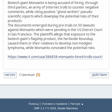
Biotech giant Monsanto is being accused of hiring, through
third parties, an army of Internet trolls to counter negative
comments, while citing positive "ghost-written" pseudo-
scientific reports which downplay the potential risks of their
products.
The documents emerged during pre-trials on 50 lawsuits
against Monsanto which were pending in the US District Court
in San Francisco. The plaintiffs allege that exposure to the
biotech giant's flagship product, the herbicide Roundup,
caused them or their relatives to develop non-Hodgkin
lymphoma, while Monsanto concealed the potential risks.
https://www.rt.com/usa/386858-monsanto-hired-trolls-court/
Страници
1
НАГОРЕ
ДЕЙСТВИЯ
|
|
Помощ
Условия и правила
Нагоре ▲
,
SMF 2.1.7 © 2026
Simple Machines