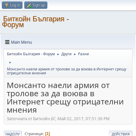
Log in
Sign up
Биткойн България -
Форум
Main Menu
Биткойн България - Форум
Други
Разни
►
►
►
Монсанто наели армия от тролове за да воюва в Интернет срещу
отрицателни мнения
Монсанто наели армия от
тролове за да воюва в
Интернет срещу отрицателни
мнения
Започната от Биткойн.БГ, Май 02, 2017, 07:51:36 PM
Страници
1
НАДОЛУ
ДЕЙСТВИЯ