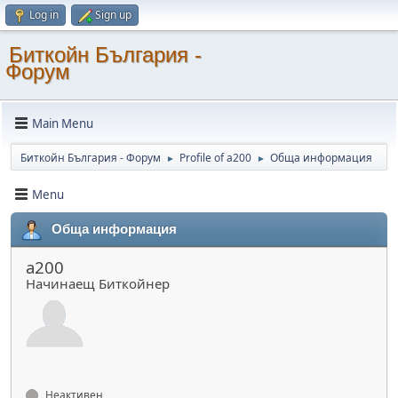
Log in
Sign up
Биткойн България -
Форум
Main Menu
Биткойн България - Форум
Profile of a200
Обща информация
►
►
Menu
Обща информация
a200
Начинаещ Биткойнер
Неактивен