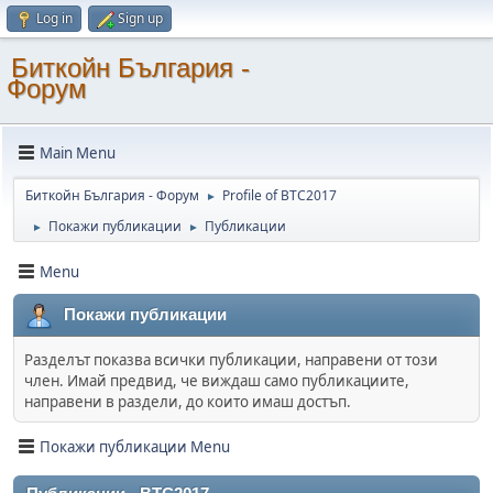
Log in
Sign up
Биткойн България -
Форум
Main Menu
Биткойн България - Форум
Profile of BTC2017
►
Покажи публикации
Публикации
►
►
Menu
Покажи публикации
Разделът показва всички публикации, направени от този
член. Имай предвид, че виждаш само публикациите,
направени в раздели, до които имаш достъп.
Покажи публикации Menu