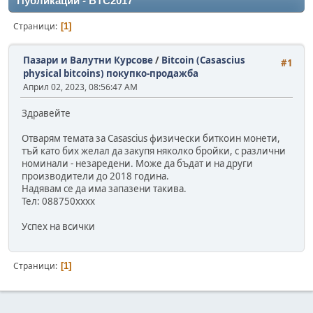
Публикации - BTC2017
Страници
1
Пазари и Валутни Курсове
/
Bitcoin (Casascius
#1
physical bitcoins) покупко-продажба
Април 02, 2023, 08:56:47 AM
Здравейте
Отварям темата за Casascius физически биткоин монети,
тъй като бих желал да закупя няколко бройки, с различни
номинали - незаредени. Може да бъдат и на други
производители до 2018 година.
Надявам се да има запазени такива.
Тел: 088750xxxx
Успех на всички
Страници
1