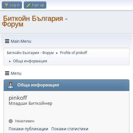
Log in
Sign up
Биткойн България -
Форум
Main Menu
Биткойн България - Форум
Profile of pinkoff
►
Обща информация
►
Menu
Обща информация
pinkoff
Младши Биткойнер
Неактивен
Покажи публикации
Покажи статистики