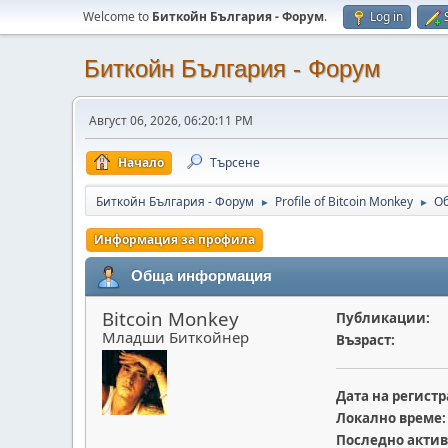
Welcome to
Биткойн България - Форум
.
Log in
Биткойн България - Форум
Август 06, 2026, 06:20:11 PM
Начало
Търсене
Биткойн България - Форум
Profile of Bitcoin Monkey
О
►
►
Информация за профила
Обща информация
Bitcoin Monkey
Публикации:
Младши Биткойнер
Възраст:
Дата на регистр
Локално време:
Последно актив