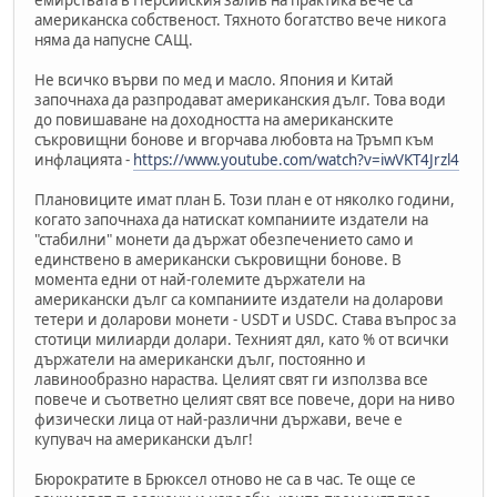
емирствата в Персийския залив на практика вече са
американска собственост. Тяхното богатство вече никога
няма да напусне САЩ.
Не всичко върви по мед и масло. Япония и Китай
започнаха да разпродават американския дълг. Това води
до повишаване на доходността на американските
съкровищни бонове и вгорчава любовта на Тръмп към
инфлацията -
https://www.youtube.com/watch?v=iwVKT4Jrzl4
Плановиците имат план Б. Този план е от няколко години,
когато започнаха да натискат компаниите издатели на
"стабилни" монети да държат обезпечението само и
единствено в американски съкровищни бонове. В
момента едни от най-големите държатели на
американски дълг са компаниите издатели на доларови
тетери и доларови монети - USDT и USDC. Става въпрос за
стотици милиарди долари. Техният дял, като % от всички
държатели на американски дълг, постоянно и
лавинообразно нараства. Целият свят ги използва все
повече и съответно целият свят все повече, дори на ниво
физически лица от най-различни държави, вече е
купувач на американски дълг!
Бюрократите в Брюксел отново не са в час. Те още се