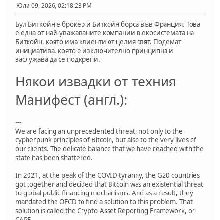
Юли 09, 2026, 02:18:23 PM
Бул Биткойн е брокер и Биткойн борса във Франция. Това
е една от най-уважаваните компании в екосистемата на
Биткойн, която има клиенти от целия свят. Подемат
инициатива, която е изключително принципна и
заслужава да се подкрепи.
Някои извадки от техния
Манифест (англ.):
---
We are facing an unprecedented threat, not only to the
cypherpunk principles of Bitcoin, but also to the very lives of
our clients. The delicate balance that we have reached with the
state has been shattered.
In 2021, at the peak of the COVID tyranny, the G20 countries
got together and decided that Bitcoin was an existential threat
to global public financing mechanisms. And as a result, they
mandated the OECD to find a solution to this problem. That
solution is called the Crypto-Asset Reporting Framework, or
CARF.