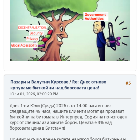
Пазари и Валутни Курсове
/
Re: Днес отново
#5
купуваме биткойни над борсовата цена!
Юли 01, 2026, 02:00:29 PM
Днес 1-ви Юли (Сряда) 2026 г. от 14:00 часа и през
следващите 48 часа, нашите клиенти могат да продават
биткойни на битомата в Интерпред, София на по-изгоден
курс от специализираните борси. Цената е 3% над
борсовата цена в Битстамп!
По едно и също време купете на някоя борса биткойни и