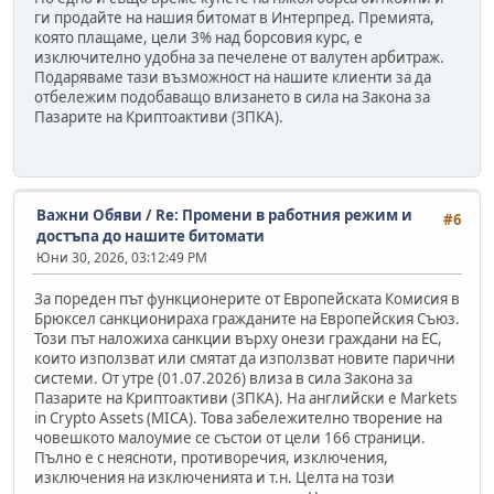
ги продайте на нашия битомат в Интерпред. Премията,
която плащаме, цели 3% над борсовия курс, е
изключително удобна за печелене от валутен арбитраж.
Подаряваме тази възможност на нашите клиенти за да
отбележим подобаващо влизането в сила на Закона за
Пазарите на Криптоактиви (ЗПКА).
Важни Обяви
/
Re: Промени в работния режим и
#6
достъпа до нашите битомати
Юни 30, 2026, 03:12:49 PM
За пореден път функционерите от Европейската Комисия в
Брюксел санкционираха гражданите на Европейския Съюз.
Този път наложиха санкции върху онези граждани на ЕС,
които използват или смятат да използват новите парични
системи. От утре (01.07.2026) влиза в сила Закона за
Пазарите на Криптоактиви (ЗПКА). На английски е Markets
in Crypto Assets (MICA). Това забележително творение на
човешкото малоумие се състои от цели 166 страници.
Пълно е с неясноти, противоречия, изключения,
изключения на изключенията и т.н. Целта на този