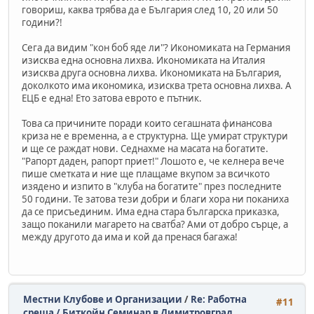
говориш, каква трябва да е България след 10, 20 или 50
години?!
Сега да видим "кон боб яде ли"? Икономиката на Германия
изисква една основна лихва. Икономиката на Италия
изисква друга основна лихва. Икономиката на България,
доколкото има икономика, изисква трета основна лихва. А
ЕЦБ е една! Ето затова еврото е пътник.
Това са причините поради които сегашната финансова
криза не е временна, а е структурна. Ще умират структури
и ще се раждат нови. Седнахме на масата на богатите.
"Рапорт даден, рапорт приет!" Лошото е, че келнера вече
пише сметката и ние ще плащаме вкупом за всичкото
изядено и изпито в "клуба на богатите" през последните
50 години. Те затова тези добри и благи хора ни поканиха
да се присъединим. Има една стара българска приказка,
защо поканили магарето на сватба? Ами от добро сърце, а
между другото да има и кой да пренася багажа!
Местни Клубове и Организации
/
Re: Работна
#11
среща / Биткойн Семинар в Димитровград