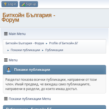
Log in
Sign up
Биткойн България -
Форум
Main Menu
Биткойн България - Форум
Profile of Биткойн.БГ
►
Покажи публикации
Публикации
►
►
Menu
Покажи публикации
Разделът показва всички публикации, направени от този
член. Имай предвид, че виждаш само публикациите,
направени в раздели, до които имаш достъп.
Покажи публикации Menu