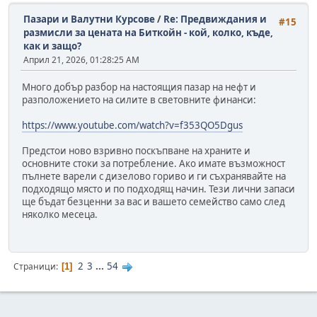
Пазари и Валутни Курсове
/
Re: Предвиждания и
#15
размисли за цената на Биткойн - кой, колко, къде,
как и защо?
Април 21, 2026, 01:28:25 AM
Много добър разбор на настоящия пазар на нефт и
разположението на силите в световните финанси:
https://www.youtube.com/watch?v=f353QO5Dgus
Предстои ново взривно поскъпване на храните и
основните стоки за потребление. Ако имате възможност
пълнете варели с дизелово гориво и ги съхранявайте на
подходящо място и по подходящ начин. Тези лични запаси
ще бъдат безценни за вас и вашето семейство само след
няколко месеца.
2
3
...
54
Страници
1