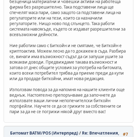
безценица материални и човешки активи на работеща
фирма без разрешително. Така подставени лица ще
спечелят маса пари, само защото са подставени лица на
регулаторите или на тези, които са назначили
регулаторите. Нищо ново под слънцето. Така работи
системата навсякъде, където се издават разрешителни за
всевъзможни дейности.
Ние работим само с Биткойн и не смятаме, че Биткойн е
криптоактив. Можем лесно да го докажем в съда. Разбира
се, винаги има възможност съдът да си запуши ушите за
всякакви доводи. Предвиждаме такава възможност и
затова от днес общите условия за употреба на битомата,
които всеки потребител трябва да приеме преди да купи
или да продаде биткойни, имат нова редакция.
Използвам повода за да напомня на нашите клиенти още
веднъж. Настоятелно препоръчваме да започнете да
използвате ваши лични непопечителски биткойн
портфейли. Научете се да се грижите за собствените си
пари за да не се погрижи някой друг вместо вас!
Битомат BATM/POS (Интерпред)
/
Re: Впечатления,
#7