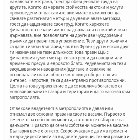
намалявате метража, тоест да обезценявате труда на
другите. Когато измервате стойността на стоки и услуги
произведени от вас самите вие имате възможност да
свивате разтегнатия метър и да увеличавате метража,
тоест да надценявате своя труд. Когато харижете
финансовата независимост на държавата на някой извън
държавата, вие позволявате на други две чуждоземни
ръчички да правят това упражнение. Тези други ръчички
са далеч извън България, чак във Франкфурт и някой друг
ги назначава на тази длъжност. Това прави ЕЦБ с
финансовия гумен метър, когато реши да наводни или
временно пресуши евровото блато. Редуванията на тези
засушавания и наводнения (вдигане и сваляне на
основната лихва) изобщо нямат нищо общо с вашия
интерес. Напротив, те са диаметрално противоположни.
Целта на това упражнение е да се извлича богатство от
новозавоюваните пазари и територии и да го насочва към
метрополията.
От векове владетелят в метрополията е давал или
отнемал две основни права на своите васали. Първото е
сеченето на собствени монети, а второто е събиране на
данъците. Правото да сечем собствени монети на васална
България вече е отнето. Скоро очакваме да има промени
в евро-директивити за видовете данъци, техния размер и