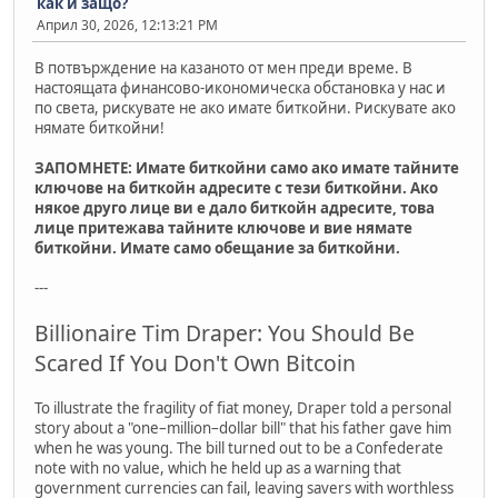
как и защо?
Април 30, 2026, 12:13:21 PM
В потвърждение на казаното от мен преди време. В
настоящата финансово-икономическа обстановка у нас и
по света, рискувате не ако имате биткойни. Рискувате ако
нямате биткойни!
ЗАПОМНЕТЕ: Имате биткойни само ако имате тайните
ключове на биткойн адресите с тези биткойни. Ако
някое друго лице ви е дало биткойн адресите, това
лице притежава тайните ключове и вие нямате
биткойни. Имате само обещание за биткойни.
---
Billionaire Tim Draper: You Should Be
Scared If You Don't Own Bitcoin
To illustrate the fragility of fiat money, Draper told a personal
story about a "one–million–dollar bill" that his father gave him
when he was young. The bill turned out to be a Confederate
note with no value, which he held up as a warning that
government currencies can fail, leaving savers with worthless