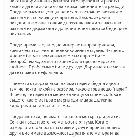
не са на държавната хранилка са безработни и работят
какво и да е само и само да вържат месечните си разходи.
Предприемачите усещат натиск от постоянно растящите
разходи и стагниращите приходи. Закономерният
резултат ще е още повече държавни заеми за насъщни
разходи на държавата и допълнителен товар за бъдещите
поколения.
Преди време гледах едно интервю на предприемач,
който често гостува по телевизионните студия. Неговото
мнение бе, че преминаването към еврото било
безпроблемно, защото парите били просто мярка за
стойност. Проблемите били другаде. Държавата не могла
да се справи с инфлацията.
Повечето от хората искат да имат пари и бедата идва от
там, че почти никой не разбира, какво е това нещо "пари"?
Вярно е, че парите са мерна единица за стойност. Това е
същото, както метъра е мерна единица за дължина,
килограма за тежест и т.н. Но...
Представете си, че имате финансов метър в ръцете си.
Сега си представете, че метърът е от гума. Когато
измервате стойността на стоки и услуги произведени от
други вие имате възможност да разтягате метъра и да