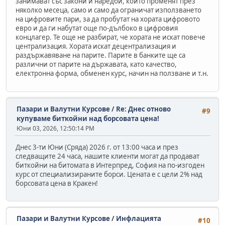
занимават със закони и наредби, които променят през
няколко месеца, само и само да ограничат използването
на цифровите пари, за да пробутат на хората цифровото
евро и да ги набутат още по-дълбоко в цифровия
концлагер. Те още не разбират, че хората не искат повече
централизация. Хората искат децентрализация и
раздържавяване на парите. Парите в банките ще са
различни от парите на държавата, като качество,
електронна форма, обменен курс, начин на ползване и т.н.
Пазари и Валутни Курсове
/
Re: Днес отново
#9
купуваме биткойни над борсовата цена!
Юни 03, 2026, 12:50:14 PM
Днес 3-ти Юни (Сряда) 2026 г. от 13:00 часа и през
следващите 24 часа, нашите клиенти могат да продават
биткойни на битомата в Интерпред, София на по-изгоден
курс от специализираните борси. Цената е с цели 2% над
борсовата цена в Кракен!
Пазари и Валутни Курсове
/
Инфлацията
#10