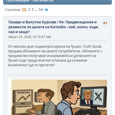
Публикации - Биткойн.БГ
2
3
...
54
Страници
1
Пазари и Валутни Курсове
/
Re: Предвиждания и
#1
размисли за цената на Биткойн - кой, колко, къде,
как и защо?
Август 05, 2026, 01:16:47 AM
От няколко дни социалната мрежа на Тръмп, Truth Social,
продава абонамент на своите потребители. Абонатите с
предимство получават изказванията и дописките на
Тръмп още преди всички останали да са имали
възможност да ги прочетат!