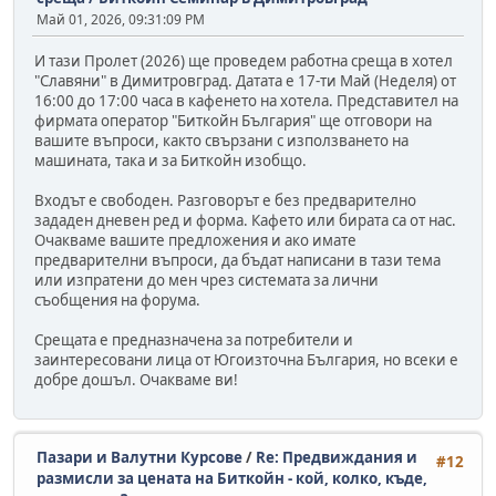
Май 01, 2026, 09:31:09 PM
И тази Пролет (2026) ще проведем работна среща в хотел
"Славяни" в Димитровград. Датата е 17-ти Май (Неделя) от
16:00 до 17:00 часа в кафенето на хотела. Представител на
фирмата оператор "Биткойн България" ще отговори на
вашите въпроси, както свързани с използването на
машината, така и за Биткойн изобщо.
Входът е свободен. Разговорът е без предварително
зададен дневен ред и форма. Кафето или бирата са от нас.
Очакваме вашите предложения и ако имате
предварителни въпроси, да бъдат написани в тази тема
или изпратени до мен чрез системата за лични
съобщения на форума.
Срещата е предназначена за потребители и
заинтересовани лица от Югоизточна България, но всеки е
добре дошъл. Очакваме ви!
Пазари и Валутни Курсове
/
Re: Предвиждания и
#12
размисли за цената на Биткойн - кой, колко, къде,