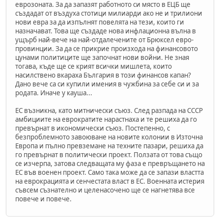
еврозоната. За да запазят работното си място в ЕЦБ ще
създадат от въздуха стотици милиарди ако не и трилиони
нови евра за да изпълнят повелята на тези, които ги
назначават. Това ще създаде нова инфлационна вълна в
ущърб най-вече на най-отдалечените от Брюксел евро-
провинции. За да се прикрие произхода на финансовото
цунами политиците ще започнат нови войни. Не зная
тогава, къде ще се крият всички мишлета, които
насилствено вкараха България в този финансов капан?
Дано вече са си купили имения в чужбина за себе си и за
родата. Иначе у кауша...
ЕС възникна, като митнически съюз. След разпада на СССР
амбициите на еврократите нарастнаха и те решиха да го
превърнат в икономически съюз. Постепенно, с
безпроблемното завоюване на новите колонии в Източна
Европа и пълно превземане на техните пазари, решиха да
го превърнат в политически проект. Ползата от това също
се изчерпа, затова следващата му фаза е превръщането на
ЕС във военен проект. Само така може да се запази властта
на еврокрацията и сенчестата власт в ЕС. Военната истерия
съвсем съзнателно и целенасочено ще се нагнетява все
повече и повече.