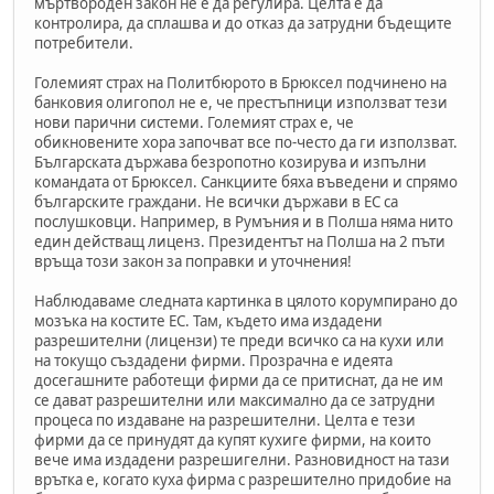
мъртвороден закон не е да регулира. Целта е да
контролира, да сплашва и до отказ да затрудни бъдещите
потребители.
Големият страх на Политбюрото в Брюксел подчинено на
банковия олигопол не е, че престъпници използват тези
нови парични системи. Големият страх е, че
обикновените хора започват все по-често да ги използват.
Българската държава безропотно козирува и изпълни
командата от Брюксел. Санкциите бяха въведени и спрямо
българските граждани. Не всички държави в ЕС са
послушковци. Например, в Румъния и в Полша няма нито
един действащ лиценз. Президентът на Полша на 2 пъти
връща този закон за поправки и уточнения!
Наблюдаваме следната картинка в цялото корумпирано до
мозъка на костите ЕС. Там, където има издадени
разрешителни (лицензи) те преди всичко са на кухи или
на токущо създадени фирми. Прозрачна е идеята
досегашните работещи фирми да се притиснат, да не им
се дават разрешителни или максимално да се затрудни
процеса по издаване на разрешителни. Целта е тези
фирми да се принудят да купят кухиге фирми, на които
вече има издадени разрешигелни. Разновидност на тази
врътка е, когато куха фирма с разрешително придобие на