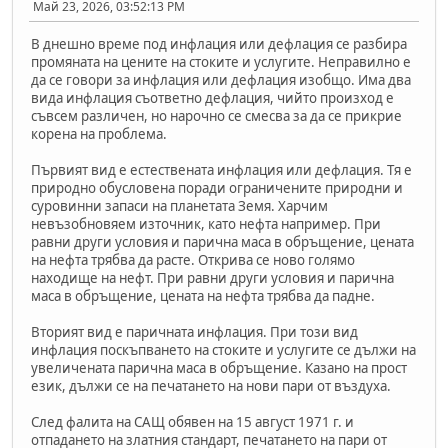
Май 23, 2026, 03:52:13 PM
В днешно време под инфлация или дефлация се разбира
промяната на цените на стоките и услугите. Неправилно е
да се говори за инфлация или дефлация изобщо. Има два
вида инфлация съответно дефлация, чийто произход е
съвсем различен, но нарочно се смесва за да се прикрие
корена на проблема.
Първият вид е естествената инфлация или дефлация. Тя е
природно обусловена поради ограничените природни и
суровинни запаси на планетата Земя. Харчим
невъзобновяем източник, като нефта например. При
равни други условия и парична маса в обръщение, цената
на нефта трябва да расте. Открива се ново голямо
находище на нефт. При равни други условия и парична
маса в обръщение, цената на нефта трябва да падне.
Вторият вид е паричната инфлация. При този вид
инфлация поскъпването на стоките и услугите се дължи на
увеличената парична маса в обръщение. Казано на прост
език, дължи се на печатането на нови пари от въздуха.
След фалита на САЩ обявен на 15 август 1971 г. и
отпадането на златния стандарт, печатането на пари от