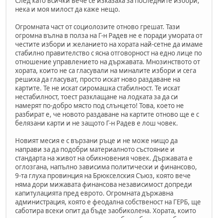
След като всички вече се изказаха за последните избори,
нека и моя милост да каже нещо.
Огромната част от социолозите отново грешат. Тази
огромна вълна в полза на Г-н Радев не е поради умората от
честите избори и желанието на хората най-сетне да имаме
стабилно правителство с ясна отговорност на едно лице по
отношение управлението на държавата. Мнозинството от
хората, които не са гласували на миналите избори и сега
решиха да гласуват, просто искат ново раздаване на
картите. Те не искат сиромашка стабилност. Те искат
нестабилност, тоест разклащане на лодката за да си
намерят по-добро място под слънцето! Това, което не
разбират е, че новото раздаване на картите отново ще е с
белязани карти и не защото Г-н Радев е лош човек.
Новият месия е с вързани ръце и не може нищо да
направи за да подобри материалното състояние и
стандарта на живот на обикновения човек. Държавата е
оглозгана, напълно зависима политически и финансово,
9-та глуха провинция на Брюкселския Съюз, която вече
няма дори мижавата финансова независимост допреди
капитулацията пред еврото. Огромната държавна
администрация, която е феодална собственост на ГЕРБ, ще
саботира всеки опит да бъде заобиколена. Хората, които