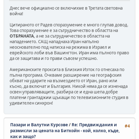
Днес вече официално се включихме в Третата световна
война!
Цитираното от Радев споразумение е много глупав довод.
Това споразумение е за сътрудничество в областта на
ОТБРАНАТА
, а не за сътрудничество в областта на
нападението. САЩ нападнаха Иран напълно
неоснователно под натиска на режима в Израел и
еврейското лоби във Вашингтон. Иран има пълното право
да се защитава и го прави съвсем успешно.
Американските проксита в Близкия Изток го отнесаха по
пълна програма. Очкваме разширение на географския
обхват на ударите на възмездието от Иран, рано или
късно, да включат и България. Никой няма да се изненада
освен управляващите, разбира се и една шепа добре
платени грантаджии щъкащи по телевизионните студия в
удивителен синхрон!
Пазари и Валутни Курсове
/
Re: Предвиждания и
#4
размисли за цената на Биткойн - кой, колко, къде,
как и защо?