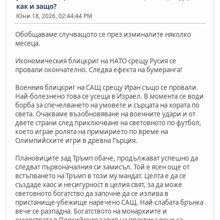
как и защо?
Юни 18, 2026, 02:44:44 PM
Обобщаваме случващото се през изминалите няколко
месеца.
Икономическия блицкриг на НАТО срещу Русия се
провали окончателно. Следва ефекта на бумеранга!
Военния блицкриг на САЩ срещу Иран също се провали.
Най-болезнено това се усеща в Израел. В момента се води
борба за спечелването на умовете и сърцата на хората по
света. Очакваме възобновяване на военните удари и от
двете страни след приключване на световното по футбол,
което играе ролята на примирието по време на
Олимпийските игри в древна Гърция.
Плановиците зад Тръмп обаче, продължават успешно да
следват първоначалния си замисъл. Той е ясен още от
встъпването на Тръмп в този му мандат. Целта е да се
създаде хаос и несигурност в целия свят, за да може
световното богатство да започне да се излива в
пристанище-убежище наречено САЩ. Най-слабата брънка
вече се разпадна. Богатството на монархиите и