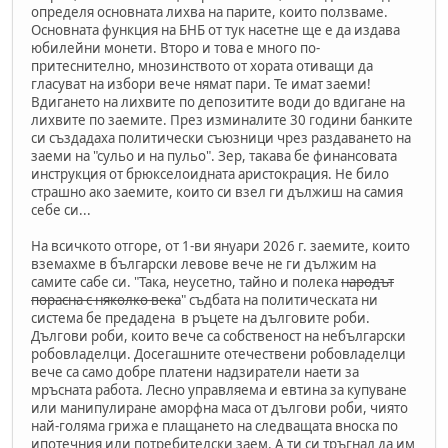
определя основната лихва на парите, които ползваме.
Основната функция на БНБ от тук насетне ще е да издава
юбилейни монети. Второ и това е много по-
притеснително, мнозинството от хората отиващи да
гласуват на избори вече нямат пари. Те имат заеми!
Вдигането на лихвите по депозитите води до вдигане на
лихвите по заемите. През изминалите 30 години банките
си създадаха политически съюзници чрез раздаването на
заеми на "сульо и на пульо". Зер, такава бе финансовата
инструкция от брюкселоидната аристокрация. Не било
страшно ако заемите, които си взел ги дължиш на самия
себе си...
На всичкото отгоре, от 1-ви януари 2026 г. заемите, които
вземахме в български левове вече не ги дължим на
самите сабе си. "Така, неусетно, тайно и полека
народът
порасна с няколко века
" съдбата на политическата ни
система бе предадена в ръцете на дълговите роби.
Дългови роби, които вече са собственост на небългарски
робовладелци. Досегашните отечествени робовладелци
вече са само добре платени надзиратели наети за
мръсната работа. Лесно управляема и евтина за купуване
или манипулиране аморфна маса от дългови роби, чиято
най-голяма грижа е плащането на следващата вноска по
ипотечния или потребителски заем. А ти си тръгнал да им