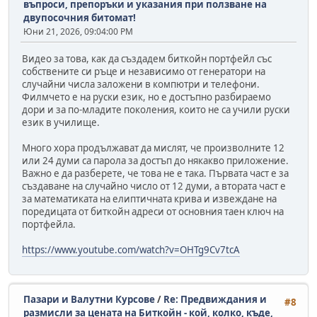
въпроси, препоръки и указания при ползване на
двупосочния битомат!
Юни 21, 2026, 09:04:00 PM
Видео за това, как да създадем биткойн портфейл със
собствените си ръце и независимо от генератори на
случайни числа заложени в компютри и телефони.
Филмчето е на руски език, но е достъпно разбираемо
дори и за по-младите поколения, които не са учили руски
език в училище.
Много хора продължават да мислят, че произволните 12
или 24 думи са парола за достъп до някакво приложение.
Важно е да разберете, че това не е така. Първата част е за
създаване на случайно число от 12 думи, а втората част е
за математиката на елиптичната крива и извеждане на
поредицата от биткойн адреси от основния таен ключ на
портфейла.
https://www.youtube.com/watch?v=OHTg9Cv7tcA
Пазари и Валутни Курсове
/
Re: Предвиждания и
#8
размисли за цената на Биткойн - кой, колко, къде,