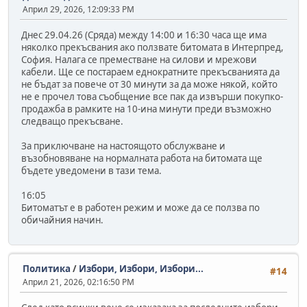
Април 29, 2026, 12:09:33 PM
Днес 29.04.26 (Сряда) между 14:00 и 16:30 часа ще има
няколко прекъсвания ако ползвате битомата в Интерпред,
София. Налага се преместване на силови и мрежови
кабели. Ще се постараем еднократните прекъсванията да
не бъдат за повече от 30 минути за да може някой, който
не е прочел това съобщение все пак да извърши покупко-
продажба в рамките на 10-ина минути преди възможно
следващо прекъсване.
За приключване на настоящото обслужване и
възобновяване на нормалната работа на битомата ще
бъдете уведомени в тази тема.
16:05
Битоматът е в работен режим и може да се ползва по
обичайния начин.
Политика
/
Избори, Избори, Избори...
#14
Април 21, 2026, 02:16:50 PM