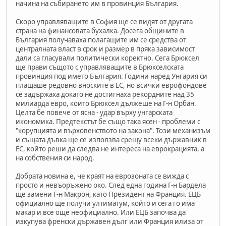
начина на събирането им в провинция България.
Скоро управляващите в София ще се видят от другата
страна на финансовата бухалка. Досега общините в
България получаваха полагащите им се средства от
централната власт в срок и размер в пряка зависимост
дали са гласували политически коректно. Сега Брюксел
ще прави същото с управляващите в Брюкселската
провинция под името България. Години наред Унгария си
плащаше редовно вноските в ЕС, но всички еврофондове
се задържаха докато не достигнаха рекордните над 35
милиарда евро, които Брюксел дължеше на Г-н Орбан.
Целта бе повече от ясна - удар върху унгарската
икономика. Предтекстът бе също така ясен - проблеми с
"корупцията и върховенството на закона". Този механизъм
и същата дъвка ще се използва срещу всеки държавник в
ЕС, който реши да следва не интереса на еврокрацията, а
на собствения си народ.
Добрата новина е, че краят на еврозоната се вижда с
просто и невъоръжено око. След една година Г-н Бардела
ще замени Г-н Макрон, като Президент на Франция. ЕЦБ
официално ще получи ултиматум, който и сега го има
макар и все още неофициално. Или ЕЦБ започва да
изкупува френски държавен дълг или Франция илиза от