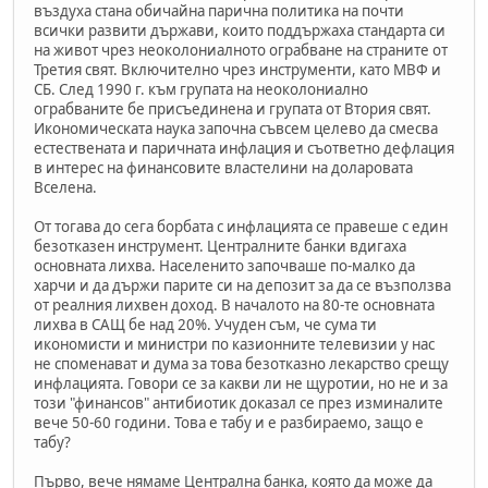
въздуха стана обичайна парична политика на почти
всички развити държави, които поддържаха стандарта си
на живот чрез неоколониалното ограбване на страните от
Третия свят. Включително чрез инструменти, като МВФ и
СБ. След 1990 г. към групата на неоколониално
ограбваните бе присъединена и групата от Втория свят.
Икономическата наука започна съвсем целево да смесва
естествената и паричната инфлация и съответно дефлация
в интерес на финансовите властелини на доларовата
Вселена.
От тогава до сега борбата с инфлацията се правеше с един
безотказен инструмент. Централните банки вдигаха
основната лихва. Населенито започваше по-малко да
харчи и да държи парите си на депозит за да се възползва
от реалния лихвен доход. В началото на 80-те основната
лихва в САЩ бе над 20%. Учуден съм, че сума ти
икономисти и министри по казионните телевизии у нас
не споменават и дума за това безотказно лекарство срещу
инфлацията. Говори се за какви ли не щуротии, но не и за
този "финансов" антибиотик доказал се през изминалите
вече 50-60 години. Това е табу и е разбираемо, защо е
табу?
Първо, вече нямаме Централна банка, която да може да