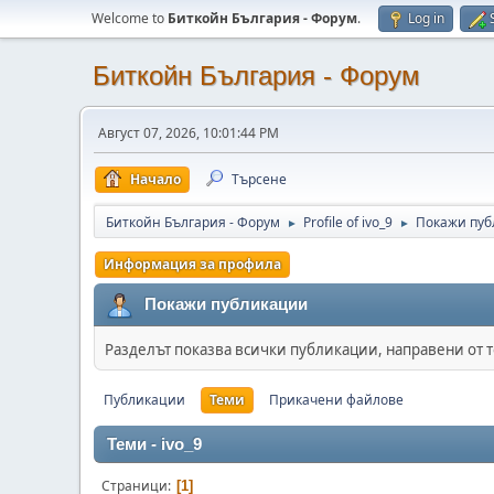
Welcome to
Биткойн България - Форум
.
Log in
Биткойн България - Форум
Август 07, 2026, 10:01:44 PM
Начало
Търсене
Биткойн България - Форум
Profile of ivo_9
Покажи пу
►
►
Информация за профила
Покажи публикации
Разделът показва всички публикации, направени от 
Публикации
Теми
Прикачени файлове
Теми - ivo_9
Страници
1