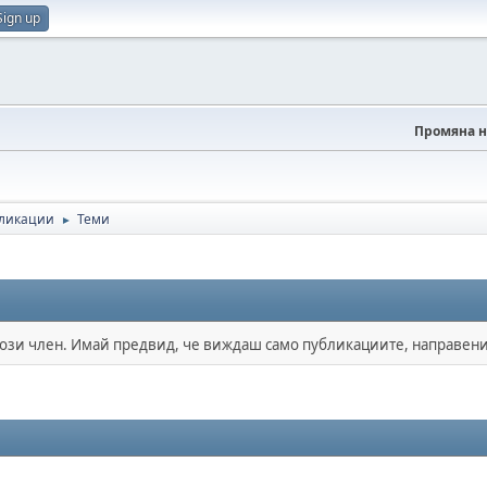
Sign up
Промяна н
бликации
Теми
►
този член. Имай предвид, че виждаш само публикациите, направени