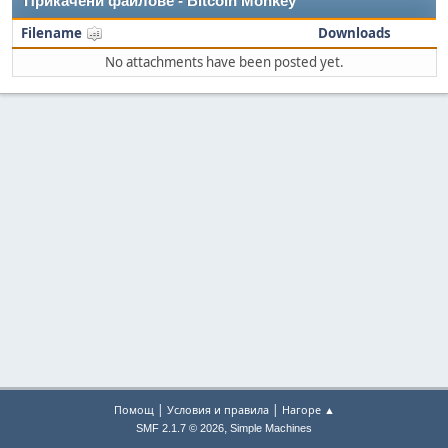
Прикачени файлове - Bitcoin Monkey
Filename
Downloads
No attachments have been posted yet.
|
|
Помощ
Условия и правила
Нагоре ▲
,
SMF 2.1.7 © 2026
Simple Machines