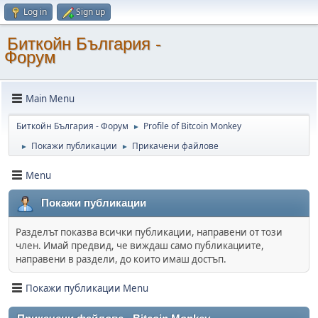
Log in
Sign up
Биткойн България -
Форум
Main Menu
Биткойн България - Форум
Profile of Bitcoin Monkey
►
Покажи публикации
Прикачени файлове
►
►
Menu
Покажи публикации
Разделът показва всички публикации, направени от този
член. Имай предвид, че виждаш само публикациите,
направени в раздели, до които имаш достъп.
Покажи публикации Menu