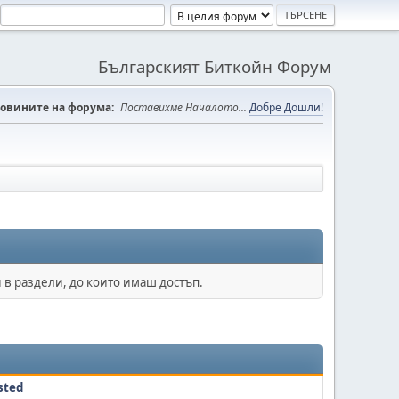
Българският Биткойн Форум
овините на форума:
Поставихме Началото...
Добре Дошли!
 в раздели, до които имаш достъп.
sted