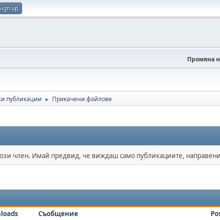
Sign up
Промяна н
и публикации
Прикачени файлове
►
този член. Имай предвид, че виждаш само публикациите, направени
loads
Съобщение
Po