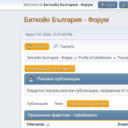
Welcome to
Биткойн България - Форум
.
Log in
Биткойн България - Форум
Август 07, 2026, 12:57:30 PM
Начало
Търсене
Биткойн България - Форум
Profile of lubokkanev
Покаж
►
►
Информация за профила
Покажи публикации
Разделът показва всички публикации, направени от 
Публикации
Теми
Прикачени файлове
Прикачени файлове - lubokkanev
Filename
Down