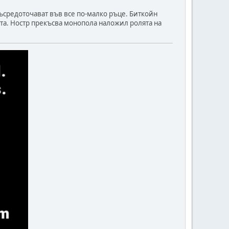
 съсредоточават във все по-малко ръце. Биткойн
а. Ностр прекъсва монопола наложил ролята на