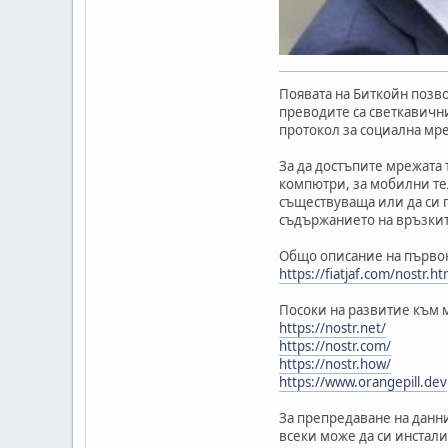
Появата на Биткойн позв
преводите са светкавичн
протокол за социална мре
За да достъпите мрежата 
компютри, за мобилни тел
съществуваща или да си п
съдържанието на връзките
Общо описание на първон
https://fiatjaf.com/nostr.ht
Посоки на развитие към 
https://nostr.net/
https://nostr.com/
https://nostr.how/
https://www.orangepill.dev
За препредаване на данни
всеки може да си инстали