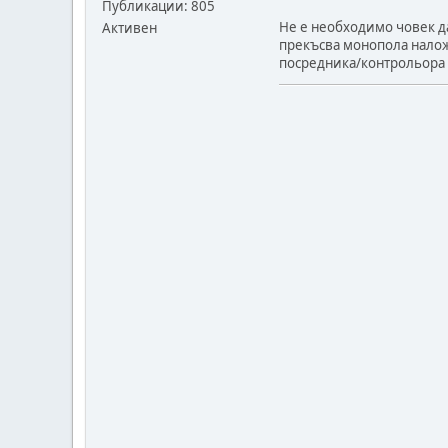
Публикации: 805
Не е необходимо човек да
Активен
прекъсва монопола налож
посредника/контрольора 