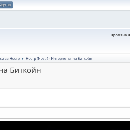
Sign up
Промяна н
и за Ностр
Ностр (Nostr) - Интернетът на Биткойн
►
 на Биткойн