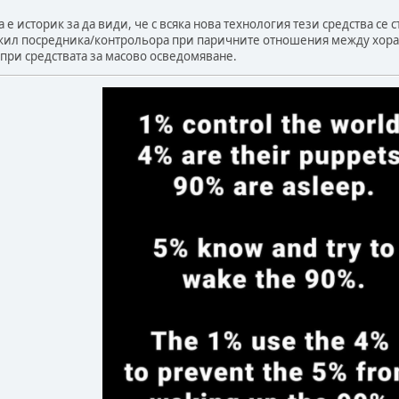
 е историк за да види, че с всяка нова технология тези средства се
ил посредника/контрольора при паричните отношения между хорат
при средствата за масово осведомяване.