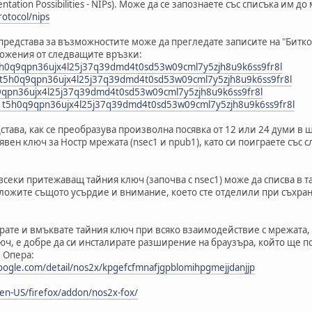
ation Possibilities - NIPs). Може да се запознаете със списъка им до 
rotocol/nips
редстава за възможностите може да прегледате записите на "Битко
ожения от следващите връзки:
5h0q9qpn36ujx4l25j37q39dmd4t0sd53w09cml7y5zjh8u9k6ss9fr8l
b1t5h0q9qpn36ujx4l25j37q39dmd4t0sd53w09cml7y5zjh8u9k6ss9fr8l
0q9qpn36ujx4l25j37q39dmd4t0sd53w09cml7y5zjh8u9k6ss9fr8l
pub1t5h0q9qpn36ujx4l25j37q39dmd4t0sd53w09cml7y5zjh8u9k6ss9fr8l
тава, как се преобразува произволна посявка от 12 или 24 думи в ше
явен ключ за Ностр мрежата (nsec1 и npub1), като си поиграете със 
всеки притежаващ тайния ключ (започва с nsec1) може да списва в т
оложите същото усърдие и внимание, което сте отделили при съхра
пирате и вмъквате тайния ключ при всяко взаимодействие с мрежата
ч, е добре да си инсталирате разширение на браузъра, който ще п
 Опера:
oogle.com/detail/nos2x/kpgefcfmnafjgpblomihpgmejjdanjjp
/en-US/firefox/addon/nos2x-fox/