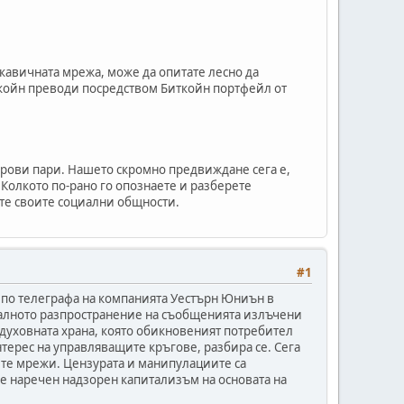
ткавичната мрежа, може да опитате лесно да
ткойн преводи посредством Биткойн портфейл от
рови пари. Нашето скромно предвиждане сега е,
 Колкото по-рано го опознаете и разберете
ите своите социални общности.
#1
 по телеграфа на компанията Уестърн Юниън в
енталното разпространение на съобщенията излъчени
с духовната храна, която обикновеният потребител
терес на управляващите кръгове, разбира се. Сега
ите мрежи. Цензурата и манипулациите са
е наречен надзорен капитализъм на основата на