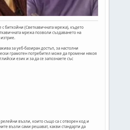
 с биткойни (Светкавичната мрежа), където
еткавичната мрежа позволи създаването на
 изтрие.
акива за уеб-базиран достъп, за настолни
нически грамотен потребител може да промени някоя
глийски език и за да се запознаете със
релейни възли, които също са с отворен код и
йните възли сами решават, какви стандарти да