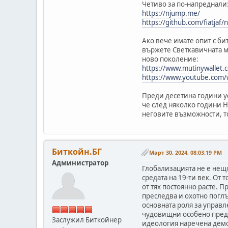
Четиво за по-напреднали
https://njump.me/
https://github.com/fiatjaf/
Ако вече имате опит с би
вържете Светкавичната м
ново поколение:
https://www.mutinywallet.
https://www.youtube.com
Преди десетина години у
че след няколко години Н
неговите възможности, то
Биткойн.БГ
Март 30, 2024, 08:03:19 PM
Администратор
Глобализацията не е нещ
средата на 19-ти век. От
от тях постоянно расте. 
преследва и охотно поглъ
основната роля за управл
чудовищни особено преди
Заслужил Биткойнер
идеология наречена демо