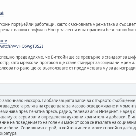
:
nak
ткойн портфейли работещи, както с Основната мрежа така и със Све
режа с вашия профил в Ностр за лесни и на практика безплатни би
com/
/watch?v=vHQ6wgT3S2I
спешно предвидихме, че Биткойн ще се превърне в стандарт за циф
остр, като мрежови протокол ще стане стандарт за социални мрежи.
лкова по-рано ще се възползвате от предимствата му за да изград
о започнало наскоро. Глобализацията започва с първото съобщение
 тогава досега ролята на средствата за масово осведомяване и мом
Преминава през печатна преса, радио, телевизия и Интернет. Наред 
ща му се сервират и определени духовни хранителни добавки. В ин
ение на поведението на големи маси от хора се възлага на социалн
 избори. Социалният строй, в който живеем може спокойно да бъд
кратура.