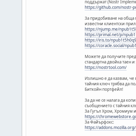
поддържат (Nostr Implement
https://github.com/nostr-p
За придобиване на обща п
известни клиентски прил
https://njump.me/npub1t
https://primal.net/p/npu
https://iris.to/npub1t5h
https://coracle.social/n
Можете да получите предс
стандартна двойка таен и 
https://nostrtool.com/
Излишно е да казвам, че 
тайния ключ трябва да п
Биткойн портфейл!
За да не се налага да ко
съобщението с тайния клю
За Гугъл Хром, Хромиум и
https://chromewebstore.g
За Файърфокс:
https://addons.mozilla.org