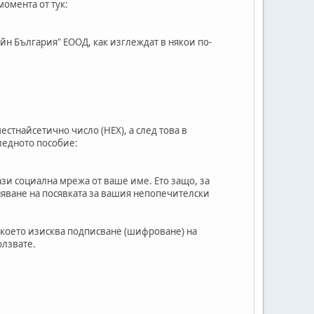
момента от тук:
йн България" ЕООД, как изглеждат в някои по-
стнайсетично число (HEX), а след това в
следното пособие:
ази социална мрежа от ваше име. Ето защо, за
няване на посявката за вашия непопечителски
, което изисква подписване (шифроване) на
олзвате.