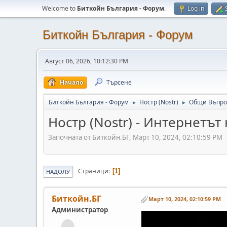
Welcome to
Биткойн България - Форум
.
Log in
Биткойн България - Форум
Август 06, 2026, 10:12:30 PM
Начало
Търсене
Биткойн България - Форум
Ностр (Nostr)
Общи Въпрос
►
►
Ностр (Nostr) - Интернетът
Започната от Биткойн.БГ, Март 10, 2024, 02:10:59 PM
Страници
1
НАДОЛУ
Биткойн.БГ
Март 10, 2024, 02:10:59 PM
Администратор