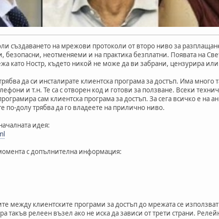
оли създаването на мрежови протоколи от второ ниво за разплащане
и, безопасни, неотменяеми и на практика безплатни. Появата на Св
жа като Ностр, където никой не може да ви забрани, цензурира или
трябва да си инсталирате клиентска програма за достъп. Има много т
ефони и т.н. Те са с отворен код и готови за ползване. Всеки тех
рограмира сам клиентска програма за достъп. За сега всичко е на ан
 по-долу трябва да го владеете на прилично ниво.
ачалната идея:
ml
момента с допълнителна информация:
те между клиентските програми за достъп до мрежата се използват 
ра такъв релеен възел ако не иска да зависи от трети страни. Реле