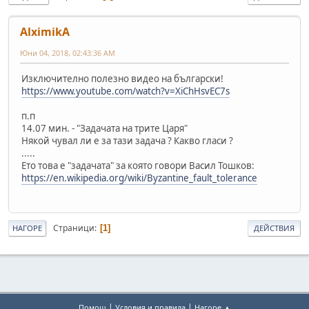
AlximikA
Юни 04, 2018, 02:43:36 AM
Изключително полезно видео на български!
https://www.youtube.com/watch?v=XiChHsvEC7s
п.п
14.07 мин. - "Задачата на трите Царя"
Някой чувал ли е за тази задача ? Какво гласи ?
.....
Ето това е "задачата" за която говори Васил Тошков:
https://en.wikipedia.org/wiki/Byzantine_fault_tolerance
Страници
1
НАГОРЕ
ДЕЙСТВИЯ
|
|
Помощ
Условия и правила
Нагоре ▲