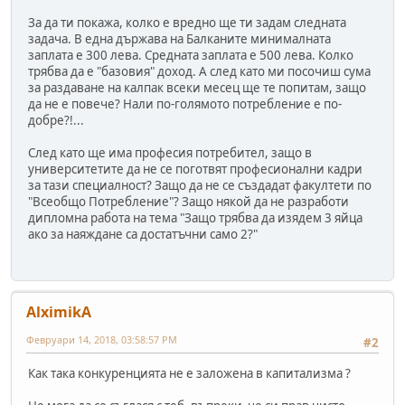
За да ти покажа, колко е вредно ще ти задам следната
задача. В една държава на Балканите минималната
заплата е 300 лева. Средната заплата е 500 лева. Колко
трябва да е "базовия" доход. А след като ми посочиш сума
за раздаване на калпак всеки месец ще те попитам, защо
да не е повече? Нали по-голямото потребление е по-
добре?!...
След като ще има професия потребител, защо в
университетите да не се поготвят професионални кадри
за тази специалност? Защо да не се създадат факултети по
"Всеобщо Потребление"? Защо някой да не разработи
дипломна работа на тема "Защо трябва да изядем 3 яйца
ако за наяждане са достатъчни само 2?"
AlximikA
Февруари 14, 2018, 03:58:57 PM
#2
Как така конкуренцията не е заложена в капитализма ?