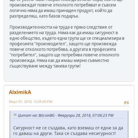
произвеждат повече отколкото потребяват и съвсем
логично няма да имаш принаден продукт, който да
разпределяш, като базов подарък.
Производителността на труда е пряко следствие от
разделението на труда. Няма как да имаш сигурност в
едно обещство, където една група ще се специализира в
професията "производител", защото ще произвежда
повече отколкото потребява, а другата в професията
"потребител", защото ще потребява повече отколкото
произвежда. Няма как да имаш мирно съвместно
съществуване между такива групи!
AlximikA
Март 01, 2018, 12:05:09 PM
#6
Цитат на: BitcoinBG - Февруари 28, 2018, 07:06:23 PM
Сигурност не се създава, като вземаш от едни за да
го даваш на други. Така се създава несигурност!