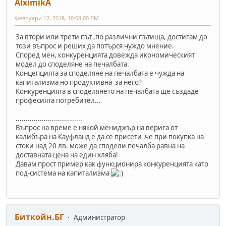
AlximikA
Февруари 12, 2018, 10:08:00 PM
За втори или трети път ,по различни пътища, достигам до
този въпрос и реших да потърся чуждо мнение.
Според мен, конкуренцията довежда икономическият
модел до споделяне на печалбата.
Концепцията за споделяне на печалбата е чужда на
капитализма но продуктивна за него?
Конкуренцията в споделянето на печалбата ще създаде
професията потребител...
.................................
Въпрос на време е някой мениджър на верига от
калибъра на Кауфланд е да се присети ,че при покупка на
стоки над 20 лв. може да сподели печалба равна на
доставната цена на един хляба!
Давам прост пример как функционира конкуренцията като
под-система на капитализма
Биткойн.БГ
Администратор