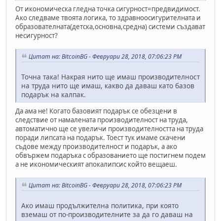
От икономическа гледна точка сигурност=предвидимост.
Ако следваме твоята логика, то здравноосигурителната и
образователната(детска,основна,средна) системи създават
несигурност?
Цитат на: BitcoinBG - Февруари 28, 2018, 07:06:23 PM
Точна така! Накрая нито ще имаш производителност
на труда нито ще имаш, какво да даваш като базов
подарък на калпак.
Да ама не! Когато базовият подарък се обезцени в
следствие от намалената производителност на труда,
автоматично ще се увеличи производителността на труда
поради липсата на подарък. Тоест тук имаме скачени
съдове между производителност и подарък, а ако
обвържем подаръка с образованието ще постигнем подем
а не икономическият апокалипсис който вещаеш.
Цитат на: BitcoinBG - Февруари 28, 2018, 07:06:23 PM
Ако имаш продължителна политика, при която
вземаш от по-производителните за да го даваш на