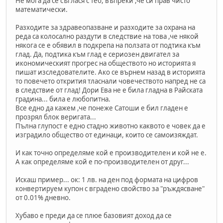
Не мога да се съглася с теб, въпреки ,че си прав чисто
математически.
Разходите за здравеопазване и разходите за охрана на
реда са колосално раздути в следствие на това ,че някой
някога се е обявил в подкрепа на ползата от подтика към
глад. Да, подтика към глад е сериозен двигател за
икономическият прогрес на обществото но историята я
пишат изследователите. Ако се върнем назад в историята
то повечето открития тласнали човечеството напред не са
в следствие от глад! Дори Ева не е била гладна в Райската
градина... била е любопитна.
Все едно да кажем ,че понеже Сатоши е бил гладен е
прозрял блок веригата...
Пълна глупост е едно стадно животно каквото е човек да е
изградило общество от единаци, които се самоизяждат.
И как точно определяме кой е производителен и кой не е.
А как определяме кой е по-производителен от друг...
Искаш пример... ок: 1 лв. на ден под формата на цифров
конвертируем купон с вградено свойство за "ръждясване"
от 0.01% дневно.
Хубаво е преди да се плюе базовият доход да се