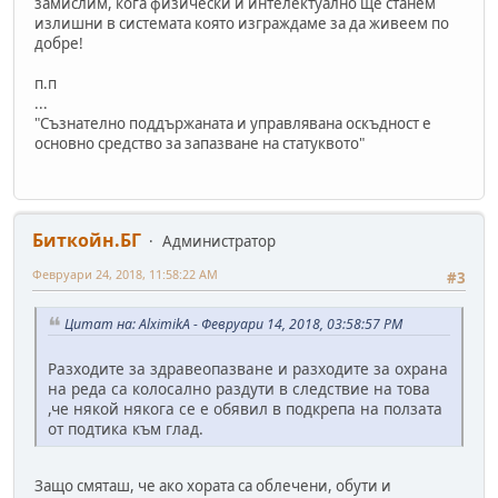
замислим, кога физически и интелектуално ще станем
излишни в системата която изграждаме за да живеем по
добре!
п.п
...
"Съзнателно поддържаната и управлявана оскъдност е
основно средство за запазване на статуквото"
Биткойн.БГ
Администратор
Февруари 24, 2018, 11:58:22 AM
#3
Цитат на: AlximikA - Февруари 14, 2018, 03:58:57 PM
Разходите за здравеопазване и разходите за охрана
на реда са колосално раздути в следствие на това
,че някой някога се е обявил в подкрепа на ползата
от подтика към глад.
Защо смяташ, че ако хората са облечени, обути и