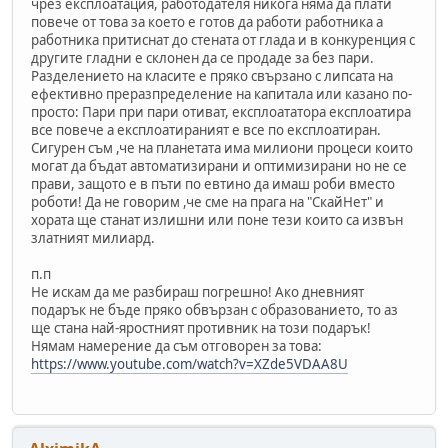
чрез експлоатация, работодателя никога няма да плати
повече от това за което е готов да работи работника а
работника притиснат до стената от глада и в конкуренция с
другите гладни е склонен да се продаде за без пари.
Разделението на класите е пряко свързано с липсата на
ефективно преразпределение на капитала или казано по-
просто: Пари при пари отиват, експлоататора експлоатира
все повече а експлоатираният е все по експлоатиран.
Сигурен съм ,че на планетата има милиони процеси които
могат да бъдат автоматизирани и оптимизирани но не се
прави, защото е в пъти по евтино да имаш роби вместо
роботи! Да не говорим ,че сме на прага на "СкайНет" и
хората ще станат излишни или поне тези които са извън
златният милиард.
п.п
Не искам да ме разбираш погрешно! Ако дневният
подарък не бъде пряко обвързан с образованието, то аз
ще стана най-яростният противник на този подарък!
Нямам намерение да съм отговорен за това:
https://www.youtube.com/watch?v=XZde5VDAA8U