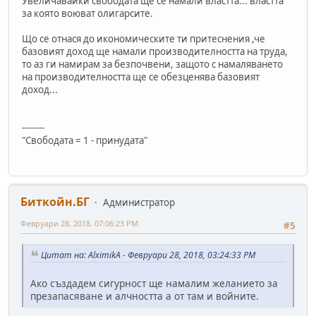
Увеличавайки свободата ще се намали властта... властта
за която воюват олигарсите.
Що се отнася до икономическите ти притеснения ,че
базовият доход ще намали производителността на труда,
то аз ги намирам за безпочвени, защото с намаляването
на производителността ще се обезценява базовият
доход...
--------
"Свободата = 1 - принудата"
Биткойн.БГ
Администратор
Февруари 28, 2018, 07:06:23 PM
#5
Цитат на: AlximikA - Февруари 28, 2018, 03:24:33 PM
Ако създадем сигурност ще намалим желанието за
презапасяване и алчността а от там и войните.