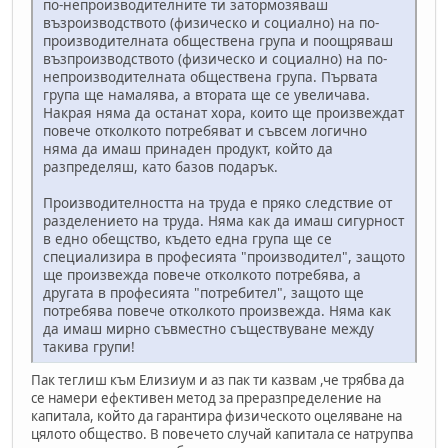
по-непроизводителните ти затормозяваш
възроизводството (физическо и социално) на по-
производителната обществена група и поощряваш
възпроизводството (физическо и социално) на по-
непроизводителната обществена група. Първата
група ще намалява, а втората ще се увеличава.
Накрая няма да останат хора, които ще произвеждат
повече отколкото потребяват и съвсем логично
няма да имаш принаден продукт, който да
разпределяш, като базов подарък.
Производителността на труда е пряко следствие от
разделението на труда. Няма как да имаш сигурност
в едно обещство, където една група ще се
специализира в професията "производител", защото
ще произвежда повече отколкото потребява, а
другата в професията "потребител", защото ще
потребява повече отколкото произвежда. Няма как
да имаш мирно съвместно съществуване между
такива групи!
Пак теглиш към Елизиум и аз пак ти казвам ,че трябва да
се намери ефективен метод за преразпределение на
капитала, който да гарантира физическото оцеляване на
цялото общество. В повечето случай капитала се натрупва