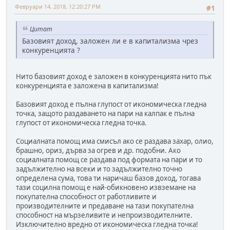
Февруари 14, 2018, 12:20:27 PM
#1
Цитат
Базовият доход, заложен ли е в капитализма чрез
конкуренцията ?
Нито базовият доход е заложен в конкуренцията нито пък
конкуренцията е заложена в капитализма!
Базовият доход е пълна глупост от икономическа гледна
точка, защото раздаването на пари на калпак е пълна
глупост от икономическа гледна точка.
Социалната помощ има смисъл ако се раздава захар, олио,
брашно, ориз, дърва за огрев и др. подобни. Ако
социалната помощ се раздава под формата на пари и то
задължително на всеки и то задължително точно
определена сума, това ти наричаш базов доход, тогава
тази социлна помощ е най-обикновено извземане на
покупателна способност от работливите и
производителните и предаване на тази покупателна
способност на мързеливите и непроизводителните.
Изключително вредно от икономическа гледна точка!