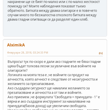
нахранени ще се бият по-малко или с по-малко жестокост
помежду си? Моите наблюдения показват тъкмо
обратното. Битката между двама олигарси е в повечето
случаи много по-безжалостна отколкото битката между
двама гладни опитващи се да разделят един хляб.
AlximikA
Февруари 28, 2018, 03:24:33 PM
#4
Въпросът тук по-скоро е дали ако гладните не бяха гладни
щяха бъдат толкова лесни за увличане във войните на
олигарсите?
Логиката на моята теза е ,че войните са продукт на
алчността, която алчност е следствие от несигурността и
желанието за презапасяване.
Ако създадем сигурност ще намалим желанието за
презапасяване и алчността а от там и войните.
Ако приемем ,че формулата "Свободата = принудата - 1" е
вярна и ако създадем инструмент за намаляване на
принудата(базов доход) ще увеличим свободата.