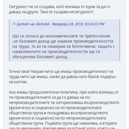
Сигурност не се създава, като вземаш от едни за да го
даваш на други. Така се създава несигурност!
Цитат на: AlximikA - Февруари 28, 2018, 03:24:33 PM
Що се отнася до икономическите ти притеснения
,че базовият доход ще намали производителността
на труда, то аз ги намирам за безпочвени, защото с
намаляването на производителността ще се
обезценява базовият доход...
Точна така! Накрая нито ще имаш производителност на
труда нито ще имаш, какво да даваш като базов подарък
на калпак.
Ако имаш продължителна политика, при която вземаш от
по-производителните за да го даваш на по-
непроизводителните ти затормозяваш възроизводството
(физическо и социално) на по-производителната
обществена група и поощряваш възпроизводството
(физическо и социално) на по-непроизводителната
обществена група. Първата група ще намалява, а втората
ще се увеличава. Накрая няма да останат хора, които ще