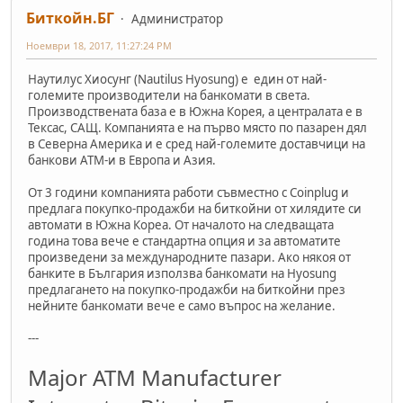
Биткойн.БГ
Администратор
Ноември 18, 2017, 11:27:24 PM
Наутилус Хиосунг (Nautilus Hyosung) e един от най-
големите производители на банкомати в света.
Производствената база е в Южна Корея, а централата е в
Тексас, САЩ. Компанията е на първо място по пазарен дял
в Северна Америка и е сред най-големите доставчици на
банкови ATM-и в Европа и Азия.
От 3 години компанията работи съвместно с Coinplug и
предлага покупко-продажби на биткойни от хилядите си
автомати в Южна Кореа. От началото на следващата
година това вече е стандартна опция и за автоматите
произведени за международните пазари. Ако някоя от
банките в България използва банкомати на Hyosung
предлагането на покупко-продажби на биткойни през
нейните банкомати вече е само въпрос на желание.
---
Major ATM Manufacturer