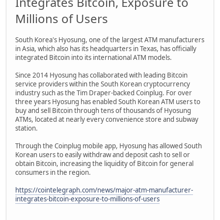
Integrates Bitcoin, Exposure to
Millions of Users
South Korea's Hyosung, one of the largest ATM manufacturers
in Asia, which also has its headquarters in Texas, has officially
integrated Bitcoin into its international ATM models.
Since 2014 Hyosung has collaborated with leading Bitcoin
service providers within the South Korean cryptocurrency
industry such as the Tim Draper-backed Coinplug. For over
three years Hyosung has enabled South Korean ATM users to
buy and sell Bitcoin through tens of thousands of Hyosung
ATMs, located at nearly every convenience store and subway
station.
Through the Coinplug mobile app, Hyosung has allowed South
Korean users to easily withdraw and deposit cash to sell or
obtain Bitcoin, increasing the liquidity of Bitcoin for general
consumers in the region.
https://cointelegraph.com/news/major-atm-manufacturer-
integrates-bitcoin-exposure-to-millions-of-users