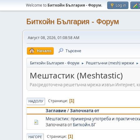
Welcome to
Биткойн България - Форум
.
Log in
Биткойн България - Форум
Август 08, 2026, 01:08:58 AM
Начало
Търсене
Биткойн България - Форум
Решетъчни (mesh) мрежи
►
►
Мештастик (Meshtastic)
Разсредоточена решетъчна мрежа извън Интернет, к
Страници
1
НАДОЛУ
Заглавие
/
Започната от
Мештастик: примерна употреба и практическ
Започната от
Биткойн.БГ
Страници
1
НАГОРЕ