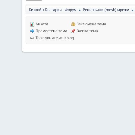
Биткойн България - Форум
Решетъчни (mesh) мрежи
►
►
Анкета
Заключена тема
Преместена тема
Важна тема
Topic you are watching