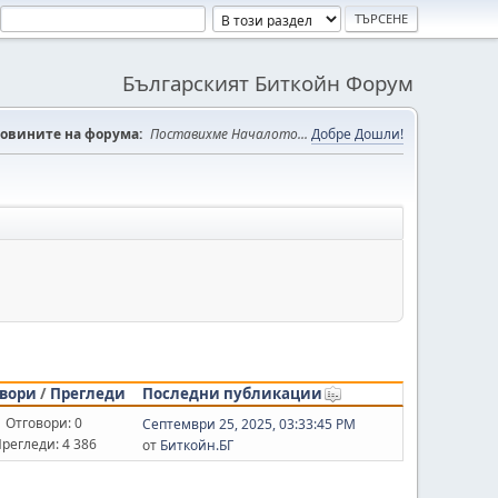
Българският Биткойн Форум
овините на форума:
Поставихме Началото...
Добре Дошли!
вори
/
Прегледи
Последни публикации
Отговори: 0
Септември 25, 2025, 03:33:45 PM
регледи: 4 386
от
Биткойн.БГ