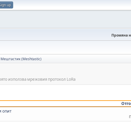
Sign up
Промяна н
Мештастик (Meshtastic)
оято използва мрежовия протокол LoRa
Отго
и опит
П