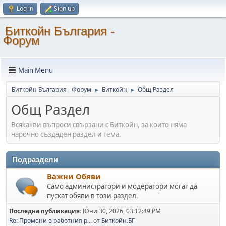
Log in
Sign up
Биткойн България -
Форум
Main Menu
Биткойн България - Форум
Биткойн
Общ Раздел
►
►
Общ Раздел
Всякакви въпроси свързани с Биткойн, за които няма
нарочно създаден раздел и тема.
Подраздели
Важни Обяви
Само администратори и модератори могат да
пускат обяви в този раздел.
Последна публикация:
Юни 30, 2026, 03:12:49 PM
Re: Промени в работния р...
от
Биткойн.БГ