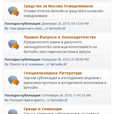
Средства за Масово Осведомяване
Отзиви относно Биткойн в средствата за масово
осведомяване.
Последна публикация:
Декември 28, 2019, 04:13:54 PM
Re: Това видео ми е няка...
от
Биткойн.БГ
Правни Въпроси и Законодателство
Юридическите рамки и данъчното
законодателство засягащи използването на
Биткойн, като парична система и валута.
Последна публикация:
Февруари 08, 2024, 01:09:56 PM
Re: Пазете се от измамни...
от
Биткойн.БГ
Специализирана Литература
Научни публикации и изследвания свързани с
мрежовия протокол и алгоритмите използвани в
Биткойн.
Последна публикация:
Септември 24, 2018, 11:41:35 AM
Re: Пътешествие в крипто...
от
Биткойн.БГ
Срещи и Семинари
Срещи, семинари, работни групи, курсове за