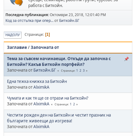
работа с Биткойн.
Последна публикация:
Октомври 23, 2018, 12:01:40 PM
Код за отстъпка при опер...
от
Биткойн.БГ
Страници
1
НАДОЛУ
Заглавие
/
Започната от
Тема за съвсем начинаещи. Откъде да започна с
Биткойн? Какъв Биткойн портфейл?
Започната от
Биткойн.БГ
1
2
3
Страници
Една тежка книжка за Биткойн
Започната от
AlximikA
Чумата и как тя ще се отрази на Биткойн?
Започната от
AlximikA
1
2
Страници
Честити рожден ден на Биткойн и честит празник на
българите живеещи до изгрева!
Започната от
AlximikA