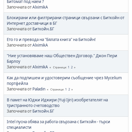
Битомат под наем ?
Започната от
AlximikA
Блокирани или филтрирани страници свързани с Биткойн от
Интернет доставчици в БГ
Започната от
Биткойн.БГ
Ето го и превода на "Бялата книга" на Биткойн!
Започната от
AlximikA
"Ние установяваме наш Обществен Договор." Джон Пери
Барлоу
Започната от
AlximikA
1
2
Страници
Как да подпишем и удостоверим съобщение чрез Mycelium
портфейла
Започната от
Paladin
1
2
Страници
В памет на Юджи Иджири (Yuji Ijiri) изобретателят на
тристранното счетоводство
Започната от
Биткойн.БГ
Intel пусна обява за работа свързана с Биткойн - търси
специалисти